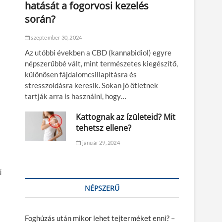
hatását a fogorvosi kezelés
során?
szeptember 30, 2024
Az utóbbi években a CBD (kannabidiol) egyre
népszerűbbé vált, mint természetes kiegészítő,
különösen fájdalomcsillapításra és
stresszoldásra keresik. Sokan jó ötletnek
tartják arra is használni, hogy…
Kattognak az ízületeid? Mit
tehetsz ellene?
január 29, 2024
ű
NÉPSZERŰ
Foghúzás után mikor lehet tejterméket enni? –