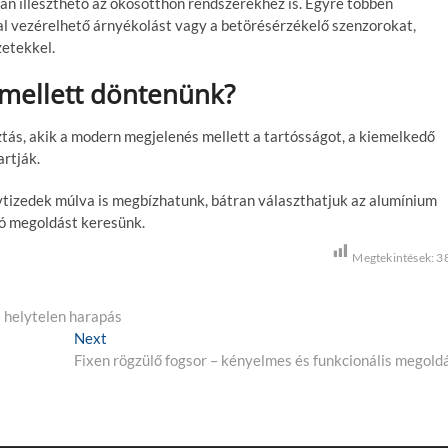
an illeszthető az okosotthon rendszerekhez is. Egyre többen
sal vezérelhető árnyékolást vagy a betörésérzékelő szenzorokat,
etekkel.
 mellett döntenünk?
ás, akik a modern megjelenés mellett a tartósságot, a kiemelkedő
rtják.
tizedek múlva is megbízhatunk, bátran választhatjuk az alumínium
tó megoldást keresünk.
Megtekintések:
3
a helytelen harapás
Next
N
Fixen rögzülő fogsor – kényelmes és funkcionális megold
e
x
t
p