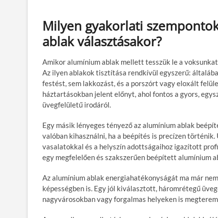
Milyen gyakorlati szemponto
ablak választásakor?
Amikor alumínium ablak mellett tesszük le a voksunkat
Az ilyen ablakok tisztítása rendkívül egyszerű: általá
festést, sem lakkozást, és a porszórt vagy eloxált felü
háztartásokban jelent előnyt, ahol fontos a gyors, egy
üvegfelületű irodáról.
Egy másik lényeges tényező az alumínium ablak beépíté
valóban kihasználni, ha a beépítés is precízen történik.
vasalatokkal és a helyszín adottságaihoz igazított prof
egy megfelelően és szakszerűen beépített alumínium ab
Az alumínium ablak energiahatékonyságát ma már nemc
képességben is. Egy jól kiválasztott, háromrétegű üvegez
nagyvárosokban vagy forgalmas helyeken is megteremt