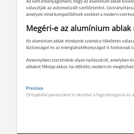
Az sem elhanyagolható, hogy az alumínium ablak kiváló
választják az automatizált szellőztetést, távirányítás
amelyek mind kompatibilisek ezekkel a modern szerkez
Megéri-e az alumínium ablak
Az alumínium ablak mindazok számára tökéletes választ
biztonságot és az energiahatékonyságot is fontosnak ta
Amennyiben szeretnénk olyan nyílászárót, amelyben év
ablakot főképp akkor, ha időtálló, modern és megbízha
B
Previous
P
Ortopédiai panaszokat is okozhat a fogcsikorgatás és 
r
e
e
j
v
i
e
o
g
u