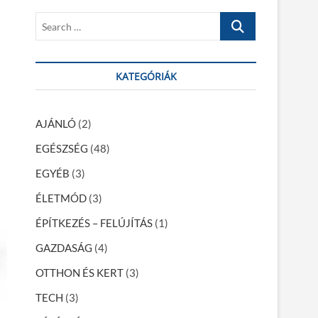
S
e
a
r
KATEGÓRIÁK
c
h
…
AJÁNLÓ
(2)
EGÉSZSÉG
(48)
EGYÉB
(3)
ÉLETMÓD
(3)
ÉPÍTKEZÉS – FELÚJÍTÁS
(1)
GAZDASÁG
(4)
OTTHON ÉS KERT
(3)
TECH
(3)