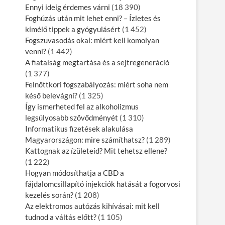
Ennyi ideig érdemes várni
(18 390)
Foghúzás után mit lehet enni? – Ízletes és
kímélő tippek a gyógyulásért
(1 452)
Fogszuvasodás okai: miért kell komolyan
venni?
(1 442)
A fiatalság megtartása és a sejtregeneráció
(1 377)
Felnőttkori fogszabályozás: miért soha nem
késő belevágni?
(1 325)
Így ismerheted fel az alkoholizmus
legsúlyosabb szövődményét
(1 310)
Informatikus fizetések alakulása
Magyarországon: mire számíthatsz?
(1 289)
Kattognak az ízületeid? Mit tehetsz ellene?
(1 222)
Hogyan módosíthatja a CBD a
fájdalomcsillapító injekciók hatását a fogorvosi
kezelés során?
(1 208)
Az elektromos autózás kihívásai: mit kell
tudnod a váltás előtt?
(1 105)