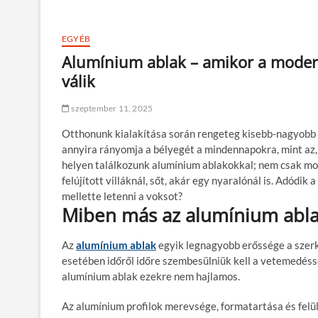
EGYÉB
Alumínium ablak – amikor a moder
válik
szeptember 11, 2025
Otthonunk kialakítása során rengeteg kisebb-nagyobb 
annyira rányomja a bélyegét a mindennapokra, mint az,
helyen találkozunk alumínium ablakokkal; nem csak mo
felújított villáknál, sőt, akár egy nyaralónál is. Adódik
mellette letenni a voksot?
Miben más az alumínium abla
Az
alumínium ablak
egyik legnagyobb erőssége a szer
esetében időről időre szembesülniük kell a vetemedéss
alumínium ablak ezekre nem hajlamos.
Az alumínium profilok merevsége, formatartása és felü