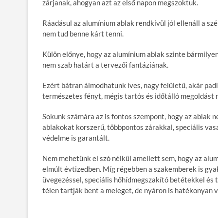
zárjanak, ahogyan azt az első napon megszoktuk.
Ráadásul az alumínium ablak rendkívül jól ellenáll a s
nem tud benne kárt tenni.
Külön előnye, hogy az alumínium ablak szinte bármilye
nem szab határt a tervezői fantáziának.
Ezért bátran álmodhatunk íves, nagy felületű, akár pad
természetes fényt, mégis tartós és időtálló megoldást 
Sokunk számára az is fontos szempont, hogy az ablak n
ablakokat korszerű, többpontos zárakkal, speciális vasa
védelme is garantált.
Nem mehetünk el szó nélkül amellett sem, hogy az alum
elmúlt évtizedben. Míg régebben a szakemberek is gyakr
üvegezéssel, speciális hőhídmegszakító betétekkel és 
télen tartják bent a meleget, de nyáron is hatékonyan v