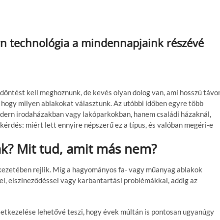
n technológia a mindennapjaink részévé
döntést kell meghoznunk, de kevés olyan dolog van, ami hosszú távo
 hogy milyen ablakokat választunk. Az utóbbi időben egyre több
dern irodaházakban vagy lakóparkokban, hanem családi házaknál,
 a kérdés: miért lett ennyire népszerű ez a típus, és valóban megéri-e
k? Mit tud, amit más nem?
kezetében rejlik. Míg a hagyományos fa- vagy műanyag ablakok
el, elszíneződéssel vagy karbantartási problémákkal, addig az
letkezelése lehetővé teszi, hogy évek múltán is pontosan ugyanúgy