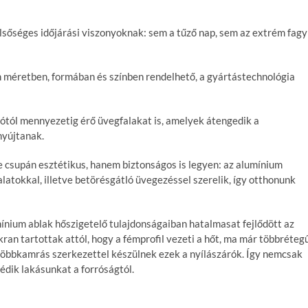
zélsőséges időjárási viszonyoknak: sem a tűző nap, sem az extrém fagy
n méretben, formában és színben rendelhető, a gyártástechnológia
lótól mennyezetig érő üvegfalakat is, amelyek átengedik a
nyújtanak.
e csupán esztétikus, hanem biztonságos is legyen: az alumínium
latokkal, illetve betörésgátló üvegezéssel szerelik, így otthonunk
ínium ablak hőszigetelő tulajdonságaiban hatalmasat fejlődött az
an tartottak attól, hogy a fémprofil vezeti a hőt, ma már többréteg
többkamrás szerkezettel készülnek ezek a nyílászárók. Így nemcsak
édik lakásunkat a forróságtól.