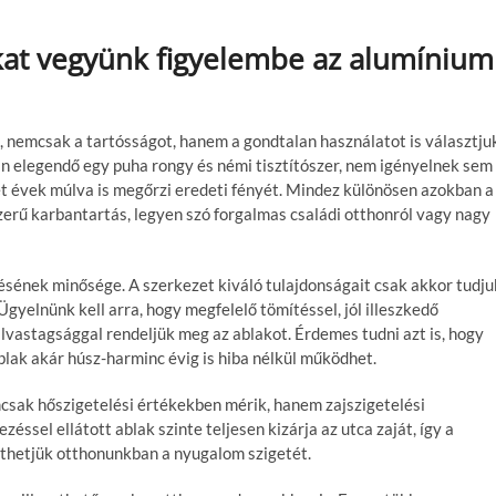
kat vegyünk figyelembe az alumínium
, nemcsak a tartósságot, hanem a gondtalan használatot is választju
ban elegendő egy puha rongy és némi tisztítószer, nem igényelnek sem
let évek múlva is megőrzi eredeti fényét. Mindez különösen azokban a
szerű karbantartás, legyen szó forgalmas családi otthonról vagy nagy
sének minősége. A szerkezet kiváló tulajdonságait csak akkor tudju
 Ügyelnünk kell arra, hogy megfelelő tömítéssel, jól illeszkedő
ilvastagsággal rendeljük meg az ablakot. Érdemes tudni azt is, hogy
lak akár húsz-harminc évig is hiba nélkül működhet.
sak hőszigetelési értékekben mérik, hanem zajszigetelési
éssel ellátott ablak szinte teljesen kizárja az utca zaját, így a
hetjük otthonunkban a nyugalom szigetét.