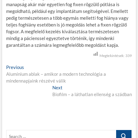
manapság akár már egyetlen fog fixen rögzülő pótlása is
megoldható, például egy implantátum segítségével. Emellett
pedig természetesen a több egymás melletti fog hiánya vagy
teljes foghiány esetében is jó megoldás lehet a fixen rögzülő
fogsor. A megfelelő kezelés kiválasztása természetesen
mindig a pácienssel egyeztetve történik, így mindenki
garantáltan a számára legmegfelelőbb megoldást kapja.
Megtekintések:
339
B
Previous
P
Alumínium ablak – amikor a modern technológia a
r
e
mindennapjaink részévé válik
e
j
v
Next
N
i
Biofilm – a láthatlan ellenség a szádban
e
e
o
x
g
u
t
s
p
y
p
o
z
o
s
S
é
s
t