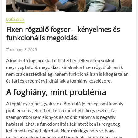
EGÉSZSÉG
Fixen rögzülő fogsor – kényelmes és
funkcionális megoldás
október 8, 2025
A kivehető fogsorokkal ellentétben jellemzően sokkal
megnyugtatóbb megoldást kínálnak a fixen rögzülők, amik
nem csak esztétikailag, hanem funkcionálisan is kifogástalan
és tartós eredményt kínálnak a foghiány kezelésére.
A foghiány, mint probléma
A foghiány sajnos gyakran előforduló jelenség, ami komoly
problémát is jelenthet, hiszen amellett, hogy esztétikai
szempontból sem előnyös és az önbizalomra is negatív
hatással lehet, a funkcionalitás tekintetében is rengeteg
kellemetlenséget okozhat. Nem mindegy persze, hogy
mennyire súlyos foghiányról beszélünk, hiszen teljes vagy