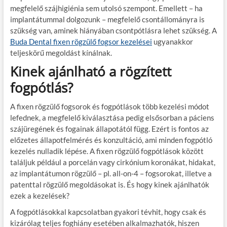
megfelelő szájhigiénia sem utolsó szempont. Emellett – ha
implantátummal dolgozunk – megfelelő csontállományra is
szükség van, aminek hiányában csontpótlásra lehet szükség. A
Buda Dental fixen rögzülő fogsor kezelései
ugyanakkor
teljeskörű megoldást kínálnak.
Kinek ajánlható a rögzített
fogpótlás?
A fixen rögzülő fogsorok és fogpótlások több kezelési módot
lefednek, a megfelelő kiválasztása pedig elsősorban a páciens
szájüregének és fogainak állapotától függ. Ezért is fontos az
előzetes állapotfelmérés és konzultáció, ami minden fogpótló
kezelés nulladik lépése. A fixen rögzülő fogpótlások között
találjuk például a porcelán vagy cirkónium koronákat, hidakat,
az implantátumon rögzülő – pl. all-on-4 – fogsorokat, illetve a
patenttal rögzülő megoldásokat is. És hogy kinek ajánlhatók
ezek a kezelések?
A fogpótlásokkal kapcsolatban gyakori tévhit, hogy csak és
kizárólag teljes foghiány esetében alkalmazhatók, hiszen