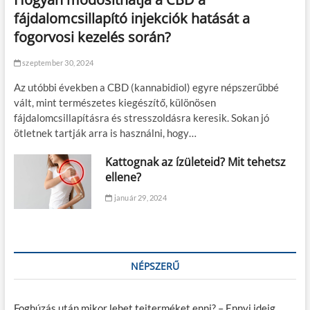
fájdalomcsillapító injekciók hatását a
fogorvosi kezelés során?
szeptember 30, 2024
Az utóbbi években a CBD (kannabidiol) egyre népszerűbbé
vált, mint természetes kiegészítő, különösen
fájdalomcsillapításra és stresszoldásra keresik. Sokan jó
ötletnek tartják arra is használni, hogy…
Kattognak az ízületeid? Mit tehetsz
ellene?
január 29, 2024
NÉPSZERŰ
Foghúzás után mikor lehet tejterméket enni? – Ennyi ideig