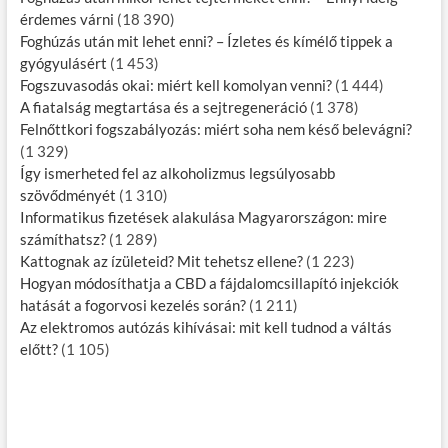
érdemes várni
(18 390)
Foghúzás után mit lehet enni? – Ízletes és kímélő tippek a
gyógyulásért
(1 453)
Fogszuvasodás okai: miért kell komolyan venni?
(1 444)
A fiatalság megtartása és a sejtregeneráció
(1 378)
Felnőttkori fogszabályozás: miért soha nem késő belevágni?
(1 329)
Így ismerheted fel az alkoholizmus legsúlyosabb
szövődményét
(1 310)
Informatikus fizetések alakulása Magyarországon: mire
számíthatsz?
(1 289)
Kattognak az ízületeid? Mit tehetsz ellene?
(1 223)
Hogyan módosíthatja a CBD a fájdalomcsillapító injekciók
hatását a fogorvosi kezelés során?
(1 211)
Az elektromos autózás kihívásai: mit kell tudnod a váltás
előtt?
(1 105)