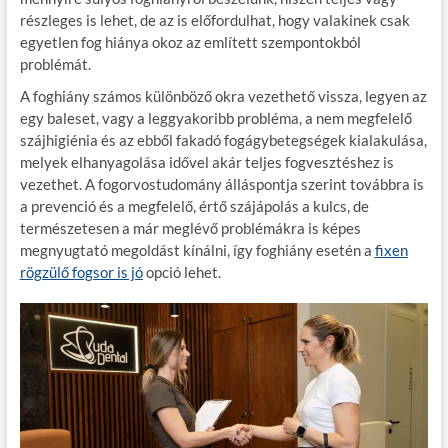
részleges is lehet, de az is előfordulhat, hogy valakinek csak
egyetlen fog hiánya okoz az említett szempontokból
problémát.
A foghiány számos különböző okra vezethető vissza, legyen az
egy baleset, vagy a leggyakoribb probléma, a nem megfelelő
szájhigiénia és az ebből fakadó fogágybetegségek kialakulása,
melyek elhanyagolása idővel akár teljes fogvesztéshez is
vezethet. A fogorvostudomány álláspontja szerint továbbra is
a prevenció és a megfelelő, értő szájápolás a kulcs, de
természetesen a már meglévő problémákra is képes
megnyugtató megoldást kínálni, így foghiány esetén a
fixen
rögzülő fogsor is jó
opció lehet.