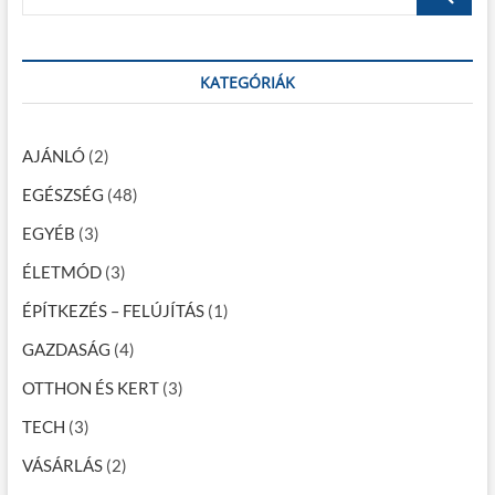
e
t
:
s
a
:
r
n
c
KATEGÓRIÁK
a
h
…
v
AJÁNLÓ
(2)
i
EGÉSZSÉG
(48)
g
EGYÉB
(3)
á
c
ÉLETMÓD
(3)
i
ÉPÍTKEZÉS – FELÚJÍTÁS
(1)
ó
GAZDASÁG
(4)
OTTHON ÉS KERT
(3)
TECH
(3)
VÁSÁRLÁS
(2)