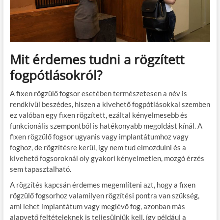
Mit érdemes tudni a rögzített
fogpótlásokról?
A fixen rögzülő fogsor esetében természetesen a név is
rendkívül beszédes, hiszen a kivehető fogpótlásokkal szemben
ez valóban egy fixen rögzített, ezáltal kényelmesebb és
funkcionális szempontból is hatékonyabb megoldást kínál. A
fixen rögzülő fogsor ugyanis vagy implantátumhoz vagy
foghoz, de rögzítésre kerül, így nem tud elmozdulni és a
kivehető fogsoroknál oly gyakori kényelmetlen, mozgó érzés
sem tapasztalható.
A rögzítés kapcsán érdemes megemlíteni azt, hogy a fixen
rögzülő fogsorhoz valamilyen rögzítési pontra van szükség,
ami lehet implantátum vagy meglévő fog, azonban más
alapvető feltételeknek is teljesülniük kell, így például a