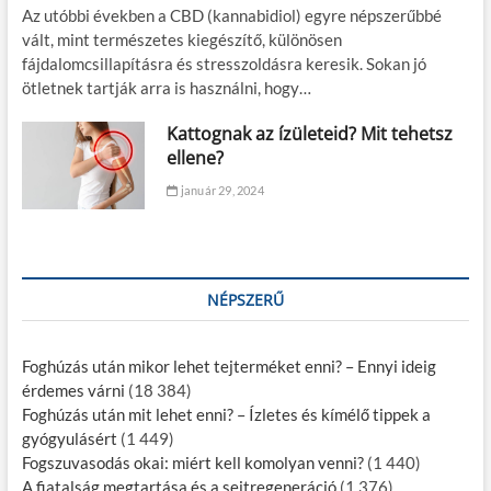
Az utóbbi években a CBD (kannabidiol) egyre népszerűbbé
vált, mint természetes kiegészítő, különösen
fájdalomcsillapításra és stresszoldásra keresik. Sokan jó
ötletnek tartják arra is használni, hogy…
Kattognak az ízületeid? Mit tehetsz
ellene?
január 29, 2024
NÉPSZERŰ
Foghúzás után mikor lehet tejterméket enni? – Ennyi ideig
érdemes várni
(18 384)
Foghúzás után mit lehet enni? – Ízletes és kímélő tippek a
gyógyulásért
(1 449)
Fogszuvasodás okai: miért kell komolyan venni?
(1 440)
A fiatalság megtartása és a sejtregeneráció
(1 376)