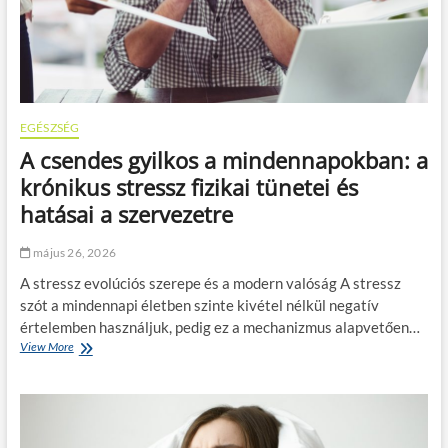
v
a
s
e
g
é
s
c
g
z
s
é
t
e
s
é
r
s
s
e
z
EGÉSZSÉG
m
é
í
e
A csendes gyilkos a mindennapokban: a
s
v
g
g
p
krónikus stressz fizikai tünetei és
e
y
r
l
hatásai a szervezetre
u
o
ő
l
b
z
l
l
május 26, 2026
é
a
é
s
A stressz evolúciós szerepe és a modern valóság A stressz
d
m
é
á
á
szót a mindennapi életben szinte kivétel nélkül negatív
b
s
k
értelemben használjuk, pedig ez a mechanizmus alapvetően…
e
c
:
View More
A
n
s
í
c
,
ö
g
s
é
k
y
e
s
k
f
n
m
e
ü
d
i
n
g