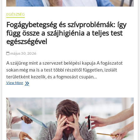
0
l
e
f
s
n
e
z
EGÉSZSÉG
d
l
a
s
Fogágybetegség és szívproblémák: így
e
k
z
t
e
függ össze a szájhigiénia a teljes test
e
t
m
r
egészségével
:
b
i
m
e
k
i
r
május 30, 2026
o
é
?
c
A szájüreg mint a szervezet belépési kapuja A fogászatot
r
k
t
sokan még ma is a test többi részétől független, izolált
á
f
területként kezelik, és a fogmosást csupán…
z
o
a
View More
F
n
t
o
t
,
g
o
c
á
s
u
g
a
k
y
z
o
b
i
r
e
z
a
t
o
n
e
m
y
g