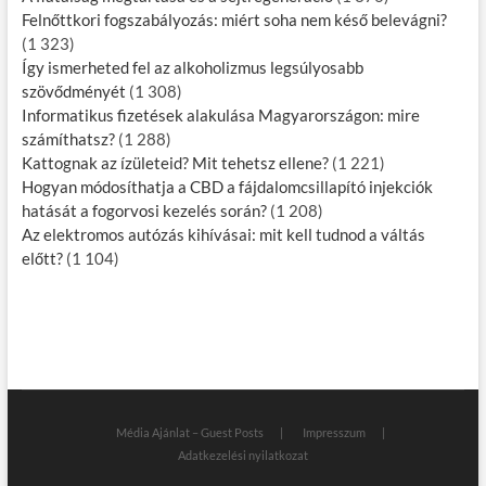
Felnőttkori fogszabályozás: miért soha nem késő belevágni?
(1 323)
Így ismerheted fel az alkoholizmus legsúlyosabb
szövődményét
(1 308)
Informatikus fizetések alakulása Magyarországon: mire
számíthatsz?
(1 288)
Kattognak az ízületeid? Mit tehetsz ellene?
(1 221)
Hogyan módosíthatja a CBD a fájdalomcsillapító injekciók
hatását a fogorvosi kezelés során?
(1 208)
Az elektromos autózás kihívásai: mit kell tudnod a váltás
előtt?
(1 104)
Média Ajánlat – Guest Posts
Impresszum
Adatkezelési nyilatkozat