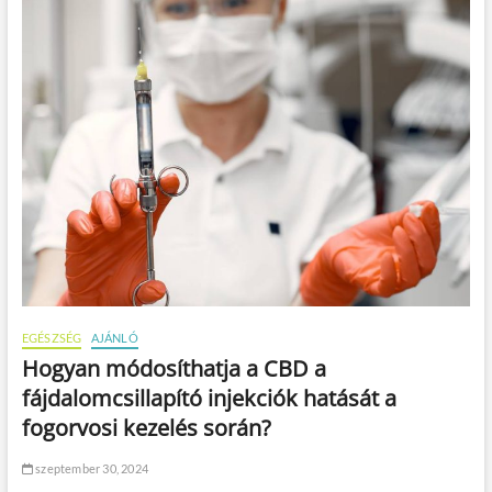
s
e
k
e
s
e
t
é
n
?
EGÉSZSÉG
AJÁNLÓ
Hogyan módosíthatja a CBD a
fájdalomcsillapító injekciók hatását a
fogorvosi kezelés során?
szeptember 30, 2024