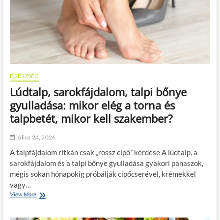
u
l
á
s
é
s
m
o
z
EGÉSZSÉG
g
Lúdtalp, sarokfájdalom, talpi bőnye
á
s
gyulladása: mikor elég a torna és
:
talpbetét, mikor kell szakember?
m
i
l
július 24, 2026
y
A talpfájdalom ritkán csak „rossz cipő” kérdése A lúdtalp, a
e
n
sarokfájdalom és a talpi bőnye gyulladása gyakori panaszok,
e
mégis sokan hónapokig próbálják cipőcserével, krémekkel
d
vagy…
z
View More
L
é
ú
s
d
v