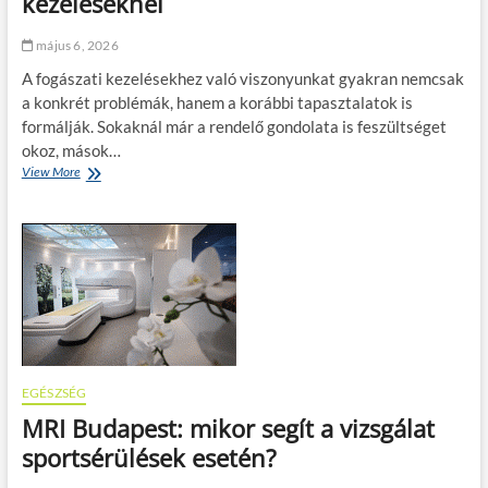
kezeléseknél
k
z
e
é
á
május 6, 2026
s
l
ő
l
A fogászati kezelésekhez való viszonyunkat gyakran nemcsak
i
k
a konkrét problémák, hanem a korábbi tapasztalatok is
é
a
formálják. Sokaknál már a rendelő gondolata is feszültséget
t
p
k
o
okoz, mások…
e
c
View More
A
z
s
b
é
f
i
s
á
z
e
j
a
k
d
l
r
a
o
e
l
m
j
o
s
t
m
z
e
r
e
t
e
r
EGÉSZSÉG
t
j
e
h
MRI Budapest: mikor segít a vizsgálat
t
p
a
e
e
sportsérülések esetén?
t
t
a
á
t
s