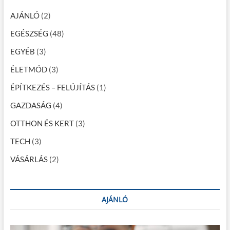
e
…
é
e
g
AJÁNLÓ
(2)
l
í
k
t
EGÉSZSÉG
(48)
a
l
v
EGYÉB
(3)
i
a
z
ÉLETMÓD
(3)
s
p
g
ÉPÍTKEZÉS – FELÚJÍTÁS
(1)
o
á
l
GAZDASÁG
(4)
z
a
t
OTTHON ÉS KERT
(3)
á
s
p
TECH
(3)
s
o
a
VÁSÁRLÁS
r
(2)
t
s
é
r
AJÁNLÓ
ü
l
é