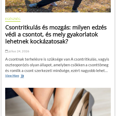
EGÉSZSÉG
Csontritkulás és mozgás: milyen edzés
védi a csontot, és mely gyakorlatok
lehetnek kockázatosak?
július 24, 2026
A csontnak terhelésre is szüksége van A csontritkulás, vagyis
oszteoporózis olyan állapot, amelyben csökken a csonttömeg
és romlik a csont szerkezeti minősége, ezért nagyobb lehet…
View More
C
s
o
n
t
r
i
t
k