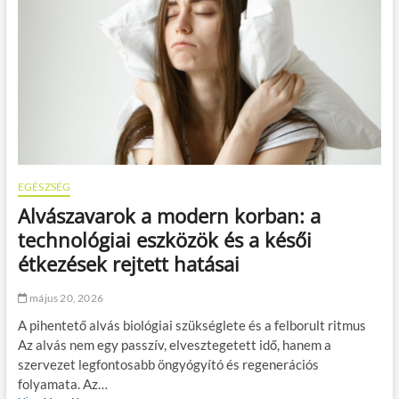
e
b
t
g
s
ő
ő
ö
g
l
h
s
y
é
a
s
i
r
t
z
l
d
á
e
k
e
s
a
o
m
s
s
e
z
a
s
á
m
f
j
i
e
EGÉSZSÉG
h
n
d
i
Alvászavarok a modern korban: a
d
e
g
e
z
technológiai eszközök és a késői
i
n
n
é
étkezések rejtett hatásai
n
i
n
a
?
i
p
május 20, 2026
a
o
a
A pihentető alvás biológiai szükséglete és a felborult ritmus
k
t
b
Az alvás nem egy passzív, elvesztegetett idő, hanem a
e
a
szervezet legfontosabb öngyógyító és regenerációs
l
n
folyamata. Az…
j
: