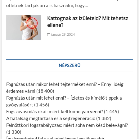
ötletnek tartják arra is használni, hogy…
Kattognak az ízületeid? Mit tehetsz
ellene?
január 29, 2024
NÉPSZERŰ
Foghúzás után mikor lehet tejterméket enni? – Ennyi ideig
érdemes várni
(18 400)
Foghúzás után mit lehet enni? – Ízletes és kímélő tippek a
gyógyulásért
(1 456)
Fogszuvasodás okai: miért kell komolyan venni?
(1 449)
A fiatalság megtartása és a sejtregeneráció
(1 382)
Felnőttkori fogszabályozás: miért soha nem késő belevágni?
(1 330)
Így ismerheted fel az alkoholizmus legsúlyosabb