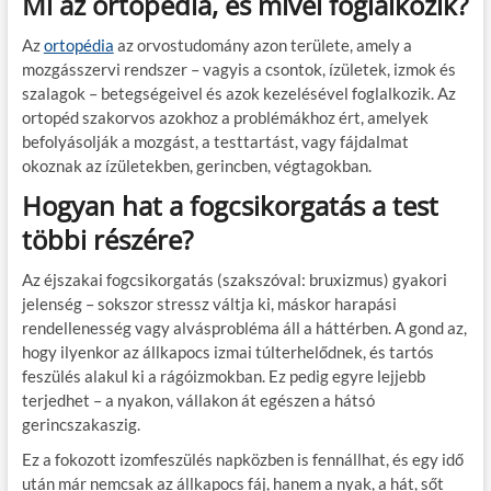
Mi az ortopédia, és mivel foglalkozik?
Az
ortopédia
az orvostudomány azon területe, amely a
mozgásszervi rendszer – vagyis a csontok, ízületek, izmok és
szalagok – betegségeivel és azok kezelésével foglalkozik. Az
ortopéd szakorvos azokhoz a problémákhoz ért, amelyek
befolyásolják a mozgást, a testtartást, vagy fájdalmat
okoznak az ízületekben, gerincben, végtagokban.
Hogyan hat a fogcsikorgatás a test
többi részére?
Az éjszakai fogcsikorgatás (szakszóval: bruxizmus) gyakori
jelenség – sokszor stressz váltja ki, máskor harapási
rendellenesség vagy alvásprobléma áll a háttérben. A gond az,
hogy ilyenkor az állkapocs izmai túlterhelődnek, és tartós
feszülés alakul ki a rágóizmokban. Ez pedig egyre lejjebb
terjedhet – a nyakon, vállakon át egészen a hátsó
gerincszakaszig.
Ez a fokozott izomfeszülés napközben is fennállhat, és egy idő
után már nemcsak az állkapocs fáj, hanem a nyak, a hát, sőt