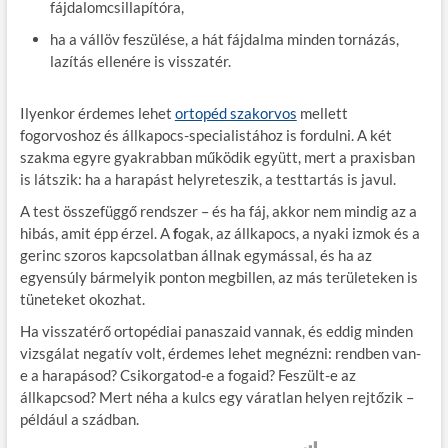
fájdalomcsillapítóra,
ha a vállöv feszülése, a hát fájdalma minden tornázás,
lazítás ellenére is visszatér.
Ilyenkor érdemes lehet
ortopéd szakorvos
mellett
fogorvoshoz és állkapocs-specialistához is fordulni. A két
szakma egyre gyakrabban működik együtt, mert a praxisban
is látszik: ha a harapást helyreteszik, a testtartás is javul.
A test összefüggő rendszer – és ha fáj, akkor nem mindig az a
hibás, amit épp érzel. A
f
ogak, az állkapocs, a nyaki izmok és a
gerinc szoros kapcsolatban állnak egymással, és ha az
egyensúly bármelyik ponton megbillen, az más területeken is
tüneteket okozhat.
Ha visszatérő ortopédiai panaszaid vannak, és eddig minden
vizsgálat negatív volt, érdemes lehet megnézni: rendben van-
e a harapásod? Csikorgatod-e a fogaid? Feszült-e az
állkapcsod? Mert néha a kulcs egy váratlan helyen rejtőzik –
például a szádban.