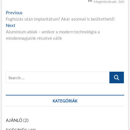
Megtekintések:
360
B
Previous
P
Foghúzás után implantátum? Akár azonnal is beültethető!
r
e
Next
N
e
j
Alumínium ablak – amikor a modern technológia a
e
v
mindennapjaink részévé válik
x
i
e
t
o
g
p
u
o
s
y
s
p
z
t
o
S
é
:
s
e
t
s
a
:
r
n
c
KATEGÓRIÁK
a
h
…
v
AJÁNLÓ
(2)
i