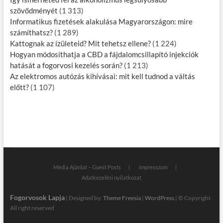
szövődményét
(1 313)
Informatikus fizetések alakulása Magyarországon: mire
számíthatsz?
(1 289)
Kattognak az ízületeid? Mit tehetsz ellene?
(1 224)
Hogyan módosíthatja a CBD a fájdalomcsillapító injekciók
hatását a fogorvosi kezelés során?
(1 213)
Az elektromos autózás kihívásai: mit kell tudnod a váltás
előtt?
(1 107)
Média Ajánlat – Guest Posts
Impresszum
Adatkezelési nyilatkozat
Fogorvosok Lapja
| Designed by:
Theme Freesia
|
WordPress
| © Copyright
All right reserved