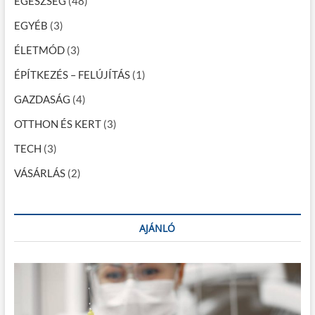
EGÉSZSÉG
(48)
g
EGYÉB
(3)
á
c
ÉLETMÓD
(3)
i
ÉPÍTKEZÉS – FELÚJÍTÁS
(1)
ó
GAZDASÁG
(4)
OTTHON ÉS KERT
(3)
TECH
(3)
VÁSÁRLÁS
(2)
AJÁNLÓ