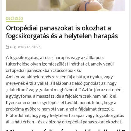
EGÉSZSÉG
Ortopédiai panaszokat is okozhat a
fogcsikorgatás és a helytelen harapás
augusztus 16, 2025
A fogcsikorgatás, a rossz harapás vagy az állkapocs
túlterhelése olyan izomfeszülést indíthat el, amely végül
ortopédiai panaszokban csúcsosodik ki.
Amikor valakinek rendszeresen fáj a háta, a nyaka, vagy
merevnek érzi a vállát, általában az első gondolat az, hogy
„elaludtam” vagy „valami meghúzódott”. Aztán jön az ortopéd,
a gyógytorna, a masszázs, de a fájdalom csak nem múlik el.
Ilyenkor érdemes egy lépéssel továbbmenni: lehet, hogy a
probléma gyökere nem ott van, ahol a fájdalmat érezzük.
Előfordulhat, hogy egy
h
elytelen harapás vagy fogcsikorgatás
áll a háttérben – és ez bizony ortopédiai panaszokat okozhat.