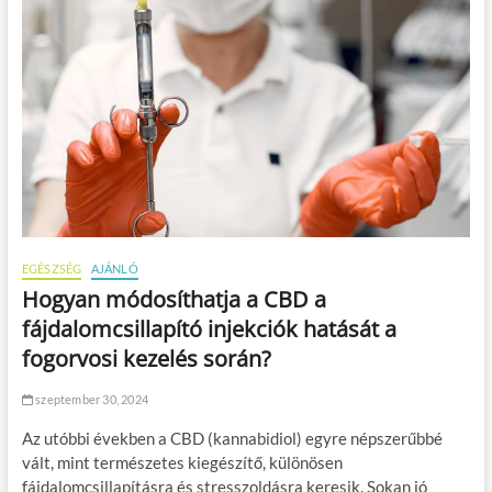
EGÉSZSÉG
AJÁNLÓ
Hogyan módosíthatja a CBD a
fájdalomcsillapító injekciók hatását a
fogorvosi kezelés során?
szeptember 30, 2024
Az utóbbi években a CBD (kannabidiol) egyre népszerűbbé
vált, mint természetes kiegészítő, különösen
fájdalomcsillapításra és stresszoldásra keresik. Sokan jó