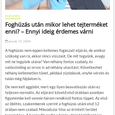
EGÉSZSÉG
Foghúzás után mikor lehet tejterméket
enni? – Ennyi ideig érdemes várni
január 17, 2024
A foghúzás nem éppen kellemes fogászati eljárás, de amikor
szükség van rá, akkor nincs visszaút. De mit tegyünk, avagy
mit ne tegyünk utána? Van néhány fontos szabály, és
valószínűleg az orvos is ad néhány utasítást. Következhet
néhány kellemetlen tünet, például zúzódások, enyhe vérzés és
talán még fájdalom is.
De nem kell aggódni, mert egy ilyen beavatkozás után ez
teljesen normális. Az eljárást követő első órákban azonban
figyelembe kell vennie három rendkívül fontos tippet. Az első
az öblítés, szakemberek szerint a foghúzás utáni első 12
órában nem szabad. Másodszor tilos az érintett terület