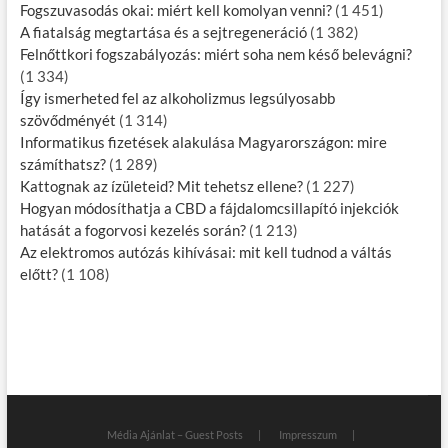
Fogszuvasodás okai: miért kell komolyan venni?
(1 451)
A fiatalság megtartása és a sejtregeneráció
(1 382)
Felnőttkori fogszabályozás: miért soha nem késő belevágni?
(1 334)
Így ismerheted fel az alkoholizmus legsúlyosabb
szövődményét
(1 314)
Informatikus fizetések alakulása Magyarországon: mire
számíthatsz?
(1 289)
Kattognak az ízületeid? Mit tehetsz ellene?
(1 227)
Hogyan módosíthatja a CBD a fájdalomcsillapító injekciók
hatását a fogorvosi kezelés során?
(1 213)
Az elektromos autózás kihívásai: mit kell tudnod a váltás
előtt?
(1 108)
Média Ajánlat – Guest Posts
Impresszum