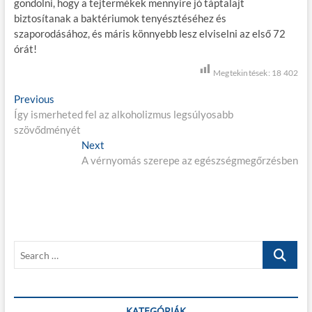
gondolni, hogy a tejtermékek mennyire jó táptalajt
biztosítanak a baktériumok tenyésztéséhez és
szaporodásához, és máris könnyebb lesz elviselni az első 72
órát!
Megtekintések:
18 402
B
Previous
P
Így ismerheted fel az alkoholizmus legsúlyosabb
r
e
szövődményét
e
j
v
Next
N
i
A vérnyomás szerepe az egészségmegőrzésben
e
e
o
x
g
u
t
s
p
y
p
o
z
o
s
S
é
s
t
e
t
:
s
a
:
r
n
c
KATEGÓRIÁK