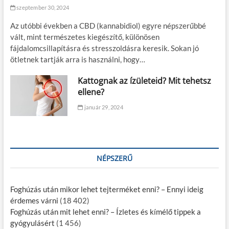
szeptember 30, 2024
Az utóbbi években a CBD (kannabidiol) egyre népszerűbbé
vált, mint természetes kiegészítő, különösen
fájdalomcsillapításra és stresszoldásra keresik. Sokan jó
ötletnek tartják arra is használni, hogy…
Kattognak az ízületeid? Mit tehetsz
ellene?
január 29, 2024
NÉPSZERŰ
Foghúzás után mikor lehet tejterméket enni? – Ennyi ideig
érdemes várni
(18 402)
Foghúzás után mit lehet enni? – Ízletes és kímélő tippek a
gyógyulásért
(1 456)