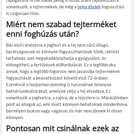
tapogatása. A harmadik pedig a húzás utáni táplálkozásra
vonatkozik, a tejtermékek, de még a
tejes ételek
fogyasztási
is szigorúan tilos.
Miért nem szabad tejterméket
enni foghúzás után?
Bár első ránézésre a joghurt és a tej nem sűrű állagú,
barátságosnak és könnyen fogyaszthatónak tűnik, laktózt
tartalmaz, ami megakadályozhatja a gyógyulást, és
elősegítheti a fertőzések előfordulását. Ez a legfőbb oka
annak, hogy a legtöbb fogorvos nem javasolja tejtermékek
fogyasztását a beavatkozást követő első 72 órában.
Ezenkívül a tejiparban jelenleg is használnak bizonyos
baktériumkultúrákat, amelyek célja a tej alvadása. Ez
vonatkozik a joghurtra, a sajtra, de a tejszínre is. Máskülönben
pont az állaguk az, ami miatt könnyen behatolnak mindenhova,
bármilyen lyukon vagy vágáson, és már nem jönnek ki olyan
könnyen.
Pontosan mit csinálnak ezek az