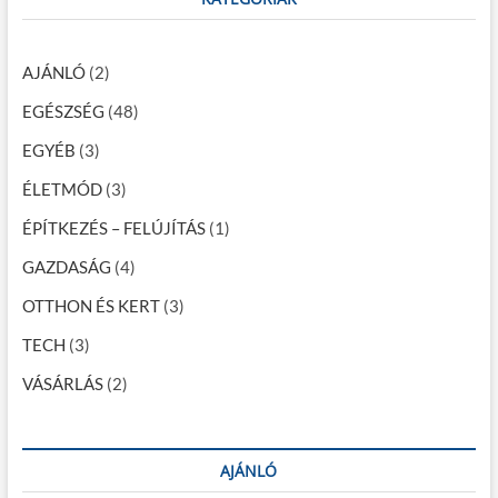
a
h
…
v
AJÁNLÓ
(2)
i
EGÉSZSÉG
(48)
g
EGYÉB
(3)
á
c
ÉLETMÓD
(3)
i
ÉPÍTKEZÉS – FELÚJÍTÁS
(1)
ó
GAZDASÁG
(4)
OTTHON ÉS KERT
(3)
TECH
(3)
VÁSÁRLÁS
(2)
AJÁNLÓ