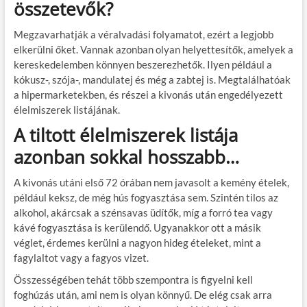
összetevők?
Megzavarhatják a véralvadási folyamatot, ezért a legjobb
elkerülni őket. Vannak azonban olyan helyettesítők, amelyek a
kereskedelemben könnyen beszerezhetők. Ilyen például a
kókusz-, szója-, mandulatej és még a zabtej is. Megtalálhatóak
a hipermarketekben, és részei a kivonás után engedélyezett
élelmiszerek listájának.
A tiltott élelmiszerek listája
azonban sokkal hosszabb…
A kivonás utáni első 72 órában nem javasolt a kemény ételek,
például keksz, de még hús fogyasztása sem. Szintén tilos az
alkohol, akárcsak a szénsavas üdítők, míg a forró tea vagy
kávé fogyasztása is kerülendő. Ugyanakkor ott a másik
véglet, érdemes kerülni a nagyon hideg ételeket, mint a
fagylaltot vagy a fagyos vizet.
Összességében tehát több szempontra is figyelni kell
foghúzás után, ami nem is olyan könnyű. De elég csak arra