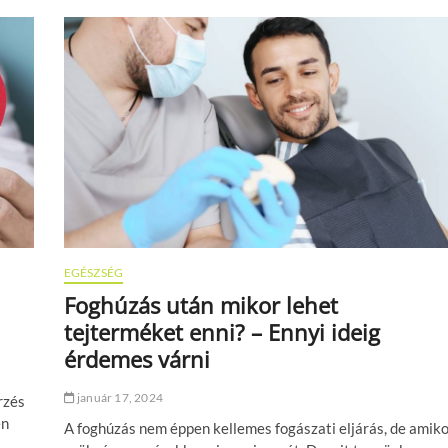
EGÉSZSÉG
Foghúzás után mikor lehet
tejterméket enni? – Ennyi ideig
érdemes várni
január 17, 2024
rzés
en
A foghúzás nem éppen kellemes fogászati eljárás, de amiko