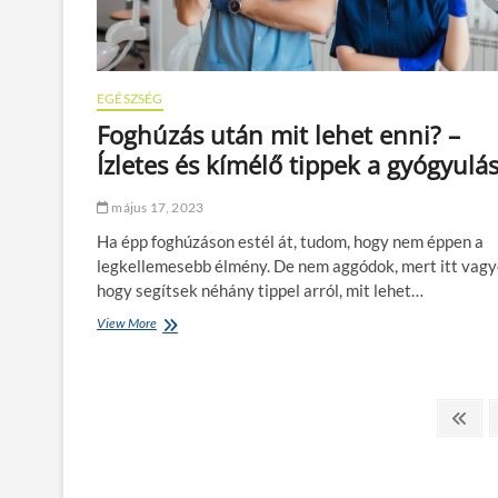
t
s
n
z
e
ö
m
v
a
ő
EGÉSZSÉG
j
d
á
Foghúzás után mit lehet enni? –
m
n
Ízletes és kímélő tippek a gyógyulás
é
l
n
o
y
t
május 17, 2023
é
t
t
Ha épp foghúzáson estél át, tudom, hogy nem éppen a
a
k
legkellemesebb élmény. De nem aggódok, mert itt vagy
a
hogy segítsek néhány tippel arról, mit lehet…
n
n
View More
F
a
o
b
g
i
h
s
ú
B
P
z
z
r
e
o
á
l
s
e
j
a
u
v