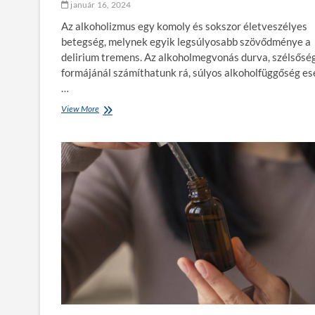
január 16, 2024
z
s
Az alkoholizmus egy komoly és sokszor életveszélyes
é
betegség, melynek egyik legsúlyosabb szövődménye a
g
delirium tremens. Az alkoholmegvonás durva, szélsősé
m
formájánál számíthatunk rá, súlyos alkoholfüggőség es
e
g
…
ő
View More
Í
r
g
z
y
é
i
s
s
b
m
e
e
n
r
h
e
t
e
d
f
e
l
a