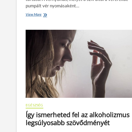
pumpált vér nyomásaként…
View More
A
v
é
r
n
y
o
m
á
s
s
z
e
r
e
p
e
a
EGÉSZSÉG
z
Így ismerheted fel az alkoholizmus
e
legsúlyosabb szövődményét
g
é
s