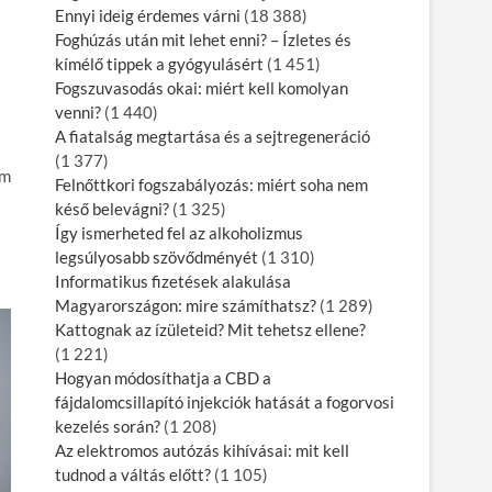
Ennyi ideig érdemes várni
(18 388)
Foghúzás után mit lehet enni? – Ízletes és
kímélő tippek a gyógyulásért
(1 451)
Fogszuvasodás okai: miért kell komolyan
venni?
(1 440)
A fiatalság megtartása és a sejtregeneráció
(1 377)
em
Felnőttkori fogszabályozás: miért soha nem
késő belevágni?
(1 325)
Így ismerheted fel az alkoholizmus
legsúlyosabb szövődményét
(1 310)
Informatikus fizetések alakulása
Magyarországon: mire számíthatsz?
(1 289)
Kattognak az ízületeid? Mit tehetsz ellene?
(1 221)
Hogyan módosíthatja a CBD a
fájdalomcsillapító injekciók hatását a fogorvosi
kezelés során?
(1 208)
Az elektromos autózás kihívásai: mit kell
tudnod a váltás előtt?
(1 105)