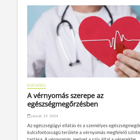
EGÉSZSÉG
A vérnyomás szerepe az
egészségmegőrzésben
január 19, 2024
Az egészségügyi ellátás és a személyes egészségmegő
kulcsfontosságú területe a vérnyomás megfelelő szint
tartása. A vérnyomás, melyet a szív által a vérerekbe