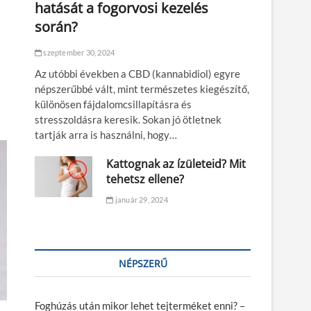
hatását a fogorvosi kezelés
során?
szeptember 30, 2024
Az utóbbi években a CBD (kannabidiol) egyre
népszerűbbé vált, mint természetes kiegészítő,
különösen fájdalomcsillapításra és
stresszoldásra keresik. Sokan jó ötletnek
tartják arra is használni, hogy…
Kattognak az ízületeid? Mit
tehetsz ellene?
január 29, 2024
NÉPSZERŰ
Foghúzás után mikor lehet tejterméket enni? –