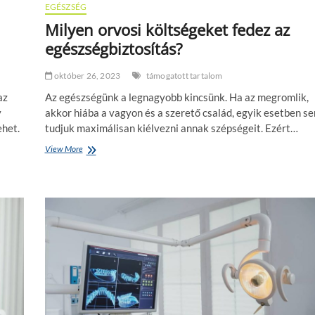
i
EGÉSZSÉG
z
g
Milyen orvosi költségeket fedez az
s
é
f
r
egészségbiztosítás?
a
d
j
e
október 26, 2023
támogatott tartalom
t
m
á
e
az
Az egészségünk a legnagyobb kincsünk. Ha az megromlik,
i
s
y
akkor hiába a vagyon és a szerető család, egyik esetben s
h
v
o
ehet.
tudjuk maximálisan kiélvezni annak szépségeit. Ezért…
á
z
r
View More
M
n
i
i
l
y
e
n
o
r
v
o
s
i
k
ö