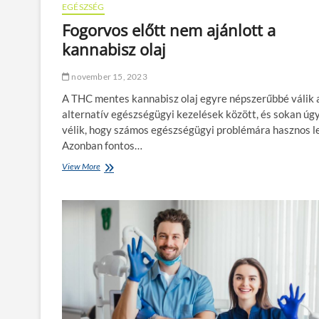
EGÉSZSÉG
z
a
Fogorvos előtt nem ajánlott a
l
kannabisz olaj
k
o
h
november 15, 2023
o
A THC mentes kannabisz olaj egyre népszerűbbé válik 
l
i
alternatív egészségügyi kezelések között, és sokan úg
z
vélik, hogy számos egészségügyi problémára hasznos l
m
Azonban fontos…
u
s
View More
F
l
o
e
g
g
o
s
r
ú
v
l
o
y
s
o
e
s
l
a
ő
b
t
b