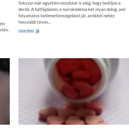
t
Sokszor már egyetlen mozdulat is elég, hogy beálljon a
e
derék. A hátfájdalom, a nyiroködéma két olyan dolog, ami
j
folyamatos kellemetlenségekkel jár, amikkel nehéz
t
e
hosszabb távon…
ges
r
etén.
View More
Ú
m
t
é
m
k
u
e
t
t
a
e
t
n
ó
n
a
i
g
?
y
–
ó
E
g
n
y
n
m
y
a
i
s
i
s
d
z
e
á