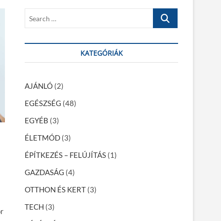
S
e
a
r
KATEGÓRIÁK
c
h
…
AJÁNLÓ
(2)
EGÉSZSÉG
(48)
EGYÉB
(3)
ÉLETMÓD
(3)
ÉPÍTKEZÉS – FELÚJÍTÁS
(1)
GAZDASÁG
(4)
OTTHON ÉS KERT
(3)
TECH
(3)
r