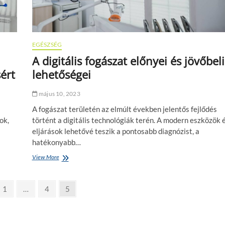
l
t
s
é
g
EGÉSZSÉG
e
A digitális fogászat előnyei és jövőbeli
k
ért
lehetőségei
e
t
f
május 10, 2023
e
d
A fogászat területén az elmúlt években jelentős fejlődés
e
ok,
történt a digitális technológiák terén. A modern eszközök 
z
eljárások lehetővé teszik a pontosabb diagnózist, a
a
hatékonyabb…
z
e
View More
A
g
d
é
i
s
g
P
1
…
P
4
P
5
z
i
s
a
a
a
t
é
g
g
g
á
g
l
e
e
e
b