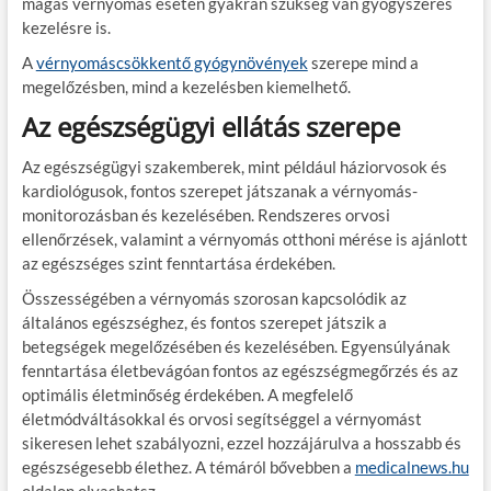
magas vérnyomás esetén gyakran szükség van gyógyszeres
kezelésre is.
A
vérnyomáscsökkentő gyógynövények
szerepe mind a
megelőzésben, mind a kezelésben kiemelhető.
Az egészségügyi ellátás szerepe
Az egészségügyi szakemberek, mint például háziorvosok és
kardiológusok, fontos szerepet játszanak a vérnyomás-
monitorozásban és kezelésében. Rendszeres orvosi
ellenőrzések, valamint a vérnyomás otthoni mérése is ajánlott
az egészséges szint fenntartása érdekében.
Összességében a vérnyomás szorosan kapcsolódik az
általános egészséghez, és fontos szerepet játszik a
betegségek megelőzésében és kezelésében. Egyensúlyának
fenntartása életbevágóan fontos az egészségmegőrzés és az
optimális életminőség érdekében. A megfelelő
életmódváltásokkal és orvosi segítséggel a vérnyomást
sikeresen lehet szabályozni, ezzel hozzájárulva a hosszabb és
egészségesebb élethez. A témáról bővebben a
medicalnews.hu