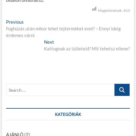
oldalon olvashatsz.
Megtekintések:
813
B
Previous
P
Foghúzás után mikor lehet tejterméket enni? – Ennyi ideig
r
e
érdemes várni
e
j
v
Next
N
i
Kattognak az ízületeid? Mit tehetsz ellene?
e
e
o
x
g
u
t
s
p
y
p
o
z
o
s
S
é
s
t
e
t
:
s
a
:
r
n
c
KATEGÓRIÁK
a
h
…
v
AJÁNLÓ
(2)