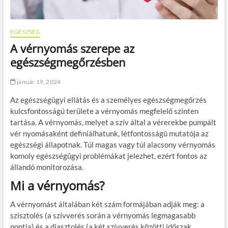
EGÉSZSÉG
A vérnyomás szerepe az
egészségmegőrzésben
január 19, 2024
Az egészségügyi ellátás és a személyes egészségmegőrzés
kulcsfontosságú területe a vérnyomás megfelelő szinten
tartása. A vérnyomás, melyet a szív által a vérerekbe pumpált
vér nyomásaként definiálhatunk, létfontosságú mutatója az
egészségi állapotnak. Túl magas vagy túl alacsony vérnyomás
komoly egészségügyi problémákat jelezhet, ezért fontos az
állandó monitorozása.
Mi a vérnyomás?
A vérnyomást általában két szám formájában adják meg: a
szisztolés (a szívverés során a vérnyomás legmagasabb
pontja) és a diasztolés (a két szívverés közötti időszak