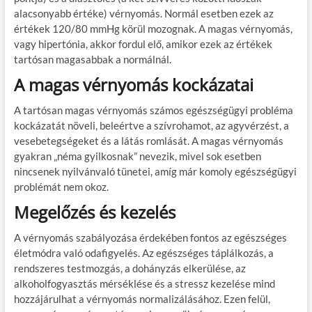
alacsonyabb értéke) vérnyomás. Normál esetben ezek az
értékek 120/80 mmHg körül mozognak. A magas vérnyomás,
vagy hipertónia, akkor fordul elő, amikor ezek az értékek
tartósan magasabbak a normálnál.
A magas vérnyomás kockázatai
A tartósan magas vérnyomás számos egészségügyi probléma
kockázatát növeli, beleértve a szívrohamot, az agyvérzést, a
vesebetegségeket és a látás romlását. A magas vérnyomás
gyakran „néma gyilkosnak” nevezik, mivel sok esetben
nincsenek nyilvánvaló tünetei, amíg már komoly egészségügyi
problémát nem okoz.
Megelőzés és kezelés
A vérnyomás szabályozása érdekében fontos az egészséges
életmódra való odafigyelés. Az egészséges táplálkozás, a
rendszeres testmozgás, a dohányzás elkerülése, az
alkoholfogyasztás mérséklése és a stressz kezelése mind
hozzájárulhat a vérnyomás normalizálásához. Ezen felül,