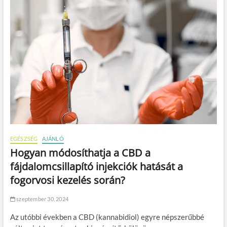
EGÉSZSÉG
AJÁNLÓ
Hogyan módosíthatja a CBD a
fájdalomcsillapító injekciók hatását a
fogorvosi kezelés során?
szeptember 30, 2024
Az utóbbi években a CBD (kannabidiol) egyre népszerűbbé