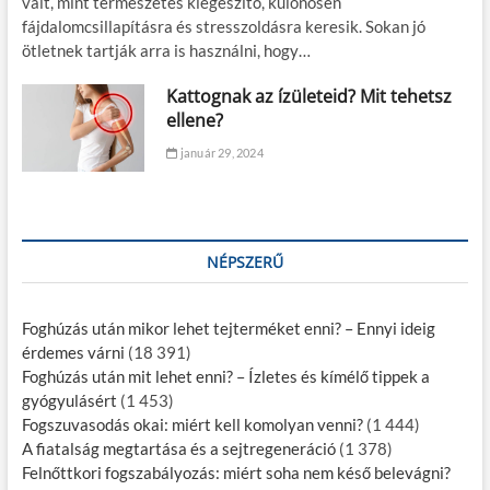
vált, mint természetes kiegészítő, különösen
fájdalomcsillapításra és stresszoldásra keresik. Sokan jó
ötletnek tartják arra is használni, hogy…
Kattognak az ízületeid? Mit tehetsz
ellene?
január 29, 2024
NÉPSZERŰ
Foghúzás után mikor lehet tejterméket enni? – Ennyi ideig
érdemes várni
(18 391)
Foghúzás után mit lehet enni? – Ízletes és kímélő tippek a
gyógyulásért
(1 453)
Fogszuvasodás okai: miért kell komolyan venni?
(1 444)
A fiatalság megtartása és a sejtregeneráció
(1 378)
Felnőttkori fogszabályozás: miért soha nem késő belevágni?