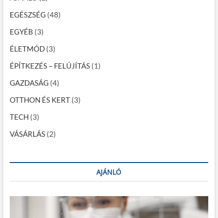
i
EGÉSZSÉG
(48)
g
EGYÉB
(3)
á
c
ÉLETMÓD
(3)
i
ÉPÍTKEZÉS – FELÚJÍTÁS
(1)
ó
GAZDASÁG
(4)
OTTHON ÉS KERT
(3)
TECH
(3)
VÁSÁRLÁS
(2)
AJÁNLÓ