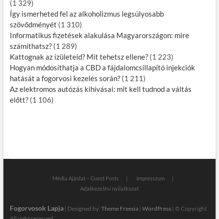
(1 329)
Így ismerheted fel az alkoholizmus legsúlyosabb
szövődményét
(1 310)
Informatikus fizetések alakulása Magyarországon: mire
számíthatsz?
(1 289)
Kattognak az ízületeid? Mit tehetsz ellene?
(1 223)
Hogyan módosíthatja a CBD a fájdalomcsillapító injekciók
hatását a fogorvosi kezelés során?
(1 211)
Az elektromos autózás kihívásai: mit kell tudnod a váltás
előtt?
(1 106)
Média Ajánlat – Guest Posts
Impresszum
Adatkezelési nyilatkozat
Fogorvosok Lapja
| Designed by:
Theme Freesia
|
WordPress
| © Copyright
All right reserved