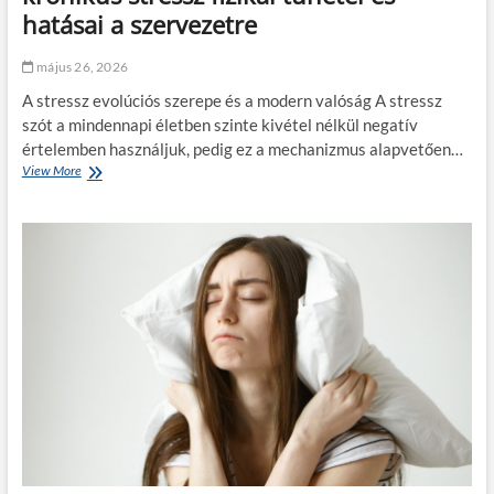
i
n
hatásai a szervezetre
l
i
a
a
g
május 26, 2026
a
:
t
A stressz evolúciós szerepe és a modern valóság A stressz
í
e
g
szót a mindennapi életben szinte kivétel nélkül negatív
l
y
értelemben használjuk, pedig ez a mechanizmus alapvetően…
j
k
e
View More
A
é
s
c
s
t
s
z
e
e
í
s
n
t
t
d
h
e
e
e
g
s
t
é
g
s
s
y
z
z
i
t
s
l
ö
é
k
k
g
o
é
é
s
l
v
a
e
e
m