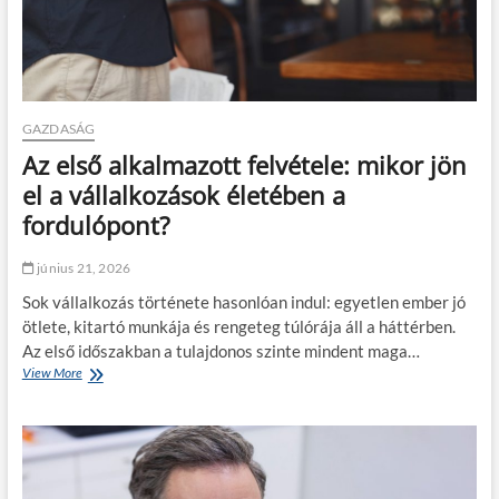
é
a
e
s
g
s
t
c
z
ő
s
t
l
e
é
a
r
s
m
e
GAZDASÁG
m
a
é
Az első alkalmazott felvétele: mikor jön
e
s
s
g
s
g
el a vállalkozások életében a
e
z
y
fordulópont?
l
í
u
ő
v
l
z
r
l
június 21, 2026
é
ö
a
s
Sok vállalkozás története hasonlóan indul: egyetlen ember jó
g
d
é
z
ötlete, kitartó munkája és rengeteg túlórája áll a háttérben.
á
b
í
s
Az első időszakban a tulajdonos szinte mindent maga…
e
t
c
View More
A
n
é
s
z
,
s
ö
e
é
i
k
l
s
g
k
s
m
:
e
ő
i
í
n
a