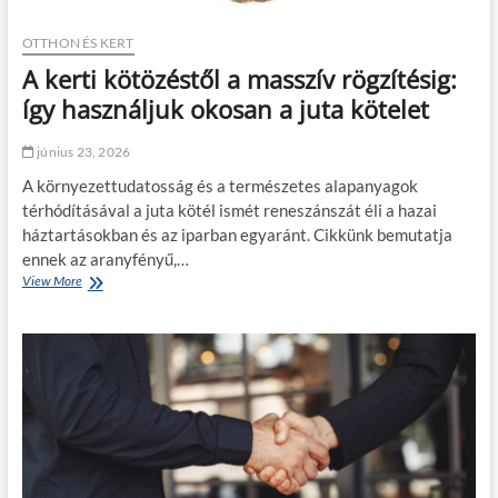
e
f
s
n
e
z
OTTHON ÉS KERT
d
l
a
s
A kerti kötözéstől a masszív rögzítésig:
e
k
z
t
e
így használjuk okosan a juta kötelet
e
t
m
r
:
b
i
június 23, 2026
m
e
k
i
r
o
A környezettudatosság és a természetes alapanyagok
é
?
c
térhódításával a juta kötél ismét reneszánszát éli a hazai
r
k
háztartásokban és az iparban egyaránt. Cikkünk bemutatja
t
á
f
ennek az aranyfényű,…
z
o
View More
A
a
n
k
t
t
e
,
o
r
c
s
t
u
a
i
k
z
k
o
i
ö
r
z
t
a
o
ö
n
m
z
y
v