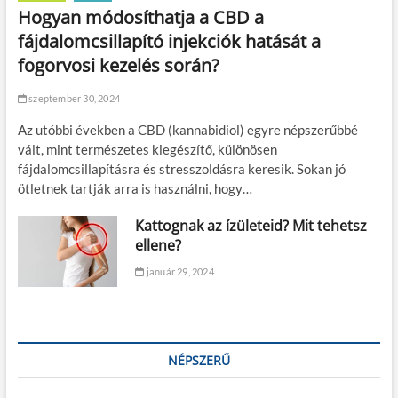
s
Hogyan módosíthatja a CBD a
e
fájdalomcsillapító injekciók hatását a
k
r
fogorvosi kezelés során?
e
j
szeptember 30, 2024
t
e
Az utóbbi években a CBD (kannabidiol) egyre népszerűbbé
t
vált, mint természetes kiegészítő, különösen
t
fájdalomcsillapításra és stresszoldásra keresik. Sokan jó
h
a
ötletnek tartják arra is használni, hogy…
t
á
Kattognak az ízületeid? Mit tehetsz
s
ellene?
a
i
január 29, 2024
NÉPSZERŰ