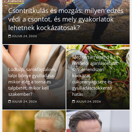
EGÉSZSÉG
Csontritkulás és mozgás: milyen edzés
védi a csontot, és mely gyakorlatok
lehetnek kockázatosak?
JÚLIUS 24, 2026
Mediterrán étrend a
rendelői ajánlásokban:
Lúdtalp, sarokfájdalom,
szív-érrendszeri
talpi bőnye gyulladása:
kockázat,
mikor elég a torna és
cukoranyagcsere és
talpbetét, mikor kell
gyulladáscsökkentő
szakember?
hatás
JÚLIUS 24, 2026
JÚLIUS 24, 2026