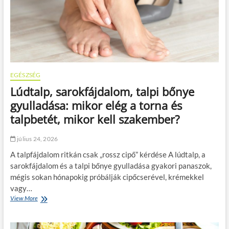
l
á
s
é
s
m
o
z
EGÉSZSÉG
g
Lúdtalp, sarokfájdalom, talpi bőnye
á
s
gyulladása: mikor elég a torna és
:
talpbetét, mikor kell szakember?
m
i
l
július 24, 2026
y
A talpfájdalom ritkán csak „rossz cipő” kérdése A lúdtalp, a
e
n
sarokfájdalom és a talpi bőnye gyulladása gyakori panaszok,
e
mégis sokan hónapokig próbálják cipőcserével, krémekkel
d
vagy…
z
View More
L
é
ú
s
d
v
t
é