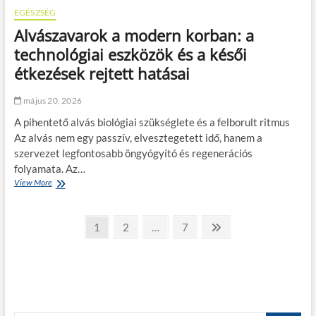
t
l
i
EGÉSZSÉG
e
n
s
Alvászavarok a modern korban: a
d
e
e
technológiai eszközök és a késői
n
n
e
étkezések rejtett hatásai
n
g
a
y
p
május 20, 2026
e
o
n
A pihentető alvás biológiai szükséglete és a felborult ritmus
k
e
b
Az alvás nem egy passzív, elvesztegetett idő, hanem a
s
a
szervezet legfontosabb öngyógyító és regenerációs
p
n
folyamata. Az…
a
:
d
View More
A
a
l
l
k
ó
v
r
t
B
á
ó
P
1
P
2
…
P
7
N
a
s
n
a
a
a
e
e
b
z
i
u
g
g
g
x
a
k
j
r
v
e
e
e
t
u
k
a
e
s
p
o
r
s
a
l
o
t