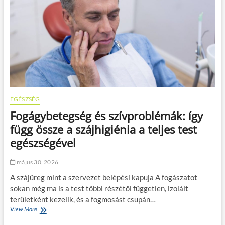
b
g
t
l
ő
y
ő
k
l
h
h
a
é
a
a
l
r
s
t
m
d
z
á
a
e
n
s
z
m
á
o
e
l
t
s
j
t
f
u
f
EGÉSZSÉG
e
k
e
d
o
Fogágybetegség és szívproblémák: így
l
e
k
v
függ össze a szájhigiénia a teljes test
z
o
é
n
s
egészségével
t
i
a
e
?
n
l
május 30, 2026
a
e
j
A szájüreg mint a szervezet belépési kapuja A fogászatot
:
u
m
sokan még ma is a test többi részétől független, izolált
t
i
területként kezelik, és a fogmosást csupán…
a
k
View More
F
k
o
o
ö
r