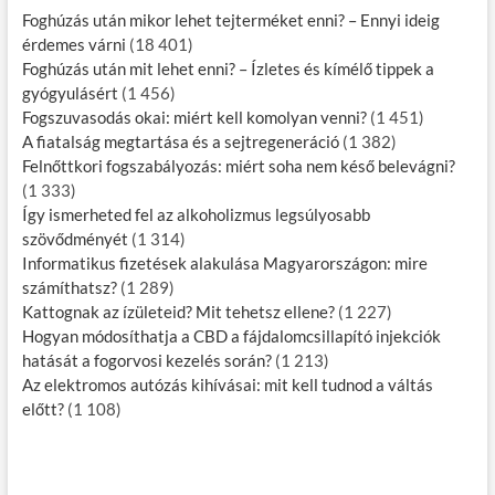
Foghúzás után mikor lehet tejterméket enni? – Ennyi ideig
érdemes várni
(18 401)
Foghúzás után mit lehet enni? – Ízletes és kímélő tippek a
gyógyulásért
(1 456)
Fogszuvasodás okai: miért kell komolyan venni?
(1 451)
A fiatalság megtartása és a sejtregeneráció
(1 382)
Felnőttkori fogszabályozás: miért soha nem késő belevágni?
(1 333)
Így ismerheted fel az alkoholizmus legsúlyosabb
szövődményét
(1 314)
Informatikus fizetések alakulása Magyarországon: mire
számíthatsz?
(1 289)
Kattognak az ízületeid? Mit tehetsz ellene?
(1 227)
Hogyan módosíthatja a CBD a fájdalomcsillapító injekciók
hatását a fogorvosi kezelés során?
(1 213)
Az elektromos autózás kihívásai: mit kell tudnod a váltás
előtt?
(1 108)