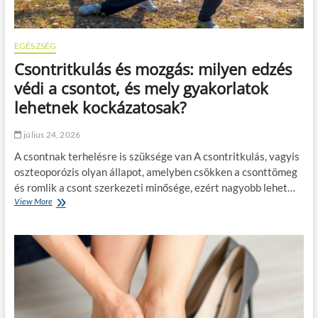
EGÉSZSÉG
Csontritkulás és mozgás: milyen edzés
védi a csontot, és mely gyakorlatok
lehetnek kockázatosak?
július 24, 2026
A csontnak terhelésre is szüksége van A csontritkulás, vagyis
oszteoporózis olyan állapot, amelyben csökken a csonttömeg
és romlik a csont szerkezeti minősége, ezért nagyobb lehet…
View More
C
s
o
n
t
r
i
t
k
u