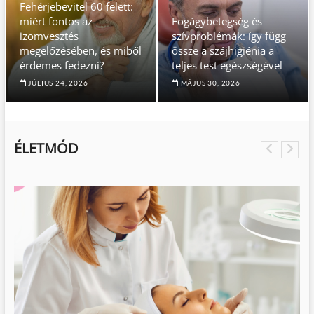
Fehérjebevitel 60 felett:
miért fontos az
Fogágybetegség és
izomvesztés
szívproblémák: így függ
megelőzésében, és miből
össze a szájhigiénia a
érdemes fedezni?
teljes test egészségével
JÚLIUS 24, 2026
MÁJUS 30, 2026
ÉLETMÓD