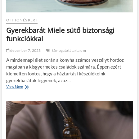
OTTHON ÉS KERT
Gyerekbarát Miele sütő biztonsági
funkciókkal
december 7, 2023
támogatott tartalom
A mindennapi élet során a konyha számos veszélyt hordoz
magában a kisgyermekes családok számára. Éppen ezért
kiemelten fontos, hogy a háztartási készülékeink
gyerekbarátak legyenek, azaz…
View More
G
y
e
r
e
k
b
a
r
á