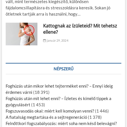
vált, mint természetes kiegészítő, különösen
fájdalomcsillapításra és stresszoldásra keresik. Sokan jó
ötletnek tartják arra is használni, hogy…
Kattognak az ízületeid? Mit tehetsz
ellene?
január 29, 2024
NÉPSZERŰ
Foghúzás után mikor lehet tejterméket enni? – Ennyi ideig
érdemes várni
(18 391)
Foghúzás után mit lehet enni? – Ízletes és kímélő tippek a
gyógyulásért
(1 453)
Fogszuvasodás okai: miért kell komolyan venni?
(1 446)
A fiatalság megtartása és a sejtregeneráció
(1 378)
Felnőttkori fogszabályozás: miért soha nem késő belevágni?