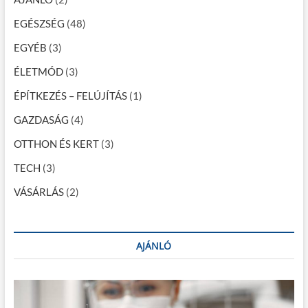
y
ő
k
ó
n
EGÉSZSÉG
(48)
g
y
l
y
e
EGYÉB
(3)
u
i
a
l
é
ÉLETMÓD
(3)
á
s
p
s
j
ÉPÍTKEZÉS – FELÚJÍTÁS
(1)
é
o
ö
r
v
GAZDASÁG
(4)
z
t
ő
b
OTTHON ÉS KERT
(3)
á
e
l
TECH
(3)
s
i
a
VÁSÁRLÁS
l
(2)
e
h
e
t
AJÁNLÓ
ő
s
é
g
e