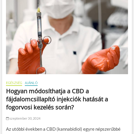
i
EGÉSZSÉG
AJÁNLÓ
Hogyan módosíthatja a CBD a
fájdalomcsillapító injekciók hatását a
fogorvosi kezelés során?
szeptember 30, 2024
Az utóbbi években a CBD (kannabidiol) egyre népszerűbbé