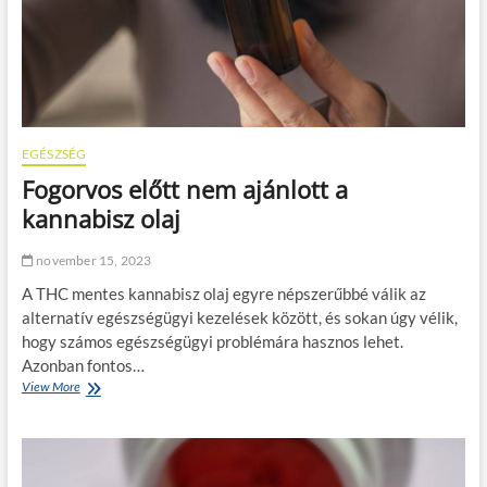
t
M
i
e
l
e
s
ü
EGÉSZSÉG
t
Fogorvos előtt nem ajánlott a
ő
b
kannabisz olaj
i
z
november 15, 2023
t
o
A THC mentes kannabisz olaj egyre népszerűbbé válik az
n
alternatív egészségügyi kezelések között, és sokan úgy vélik,
s
hogy számos egészségügyi problémára hasznos lehet.
á
g
Azonban fontos…
i
View More
F
f
o
u
g
n
o
k
r
c
v