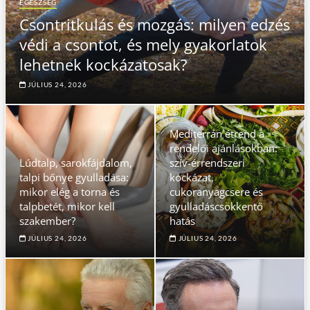
EGÉSZSÉG
Csontritkulás és mozgás: milyen edzés
védi a csontot, és mely gyakorlatok
lehetnek kockázatosak?
JÚLIUS 24, 2026
Mediterrán étrend a
rendelői ajánlásokban:
Lúdtalp, sarokfájdalom,
szív-érrendszeri
talpi bőnye gyulladása:
kockázat,
mikor elég a torna és
cukoranyagcsere és
talpbetét, mikor kell
gyulladáscsökkentő
szakember?
hatás
JÚLIUS 24, 2026
JÚLIUS 24, 2026