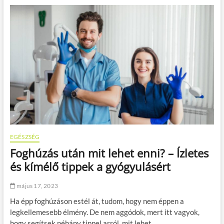
y
i
e
s
n
z
o
o
r
l
v
a
o
j
s
i
k
ö
l
t
s
é
EGÉSZSÉG
g
Foghúzás után mit lehet enni? – Ízletes
e
k
és kímélő tippek a gyógyulásért
e
t
május 17, 2023
f
e
Ha épp foghúzáson estél át, tudom, hogy nem éppen a
d
legkellemesebb élmény. De nem aggódok, mert itt vagyok,
e
hogy segítsek néhány tippel arról, mit lehet…