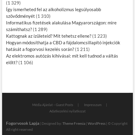
(1 329)
Így ismerheted fel az alkoholizmus legsúlyosabb
szövődményét
(1 310)
Informatikus fizetések alakulása Magyarországon: mire
számíthatsz?
(1 289)
Kattognak az ízületeid? Mit tehetsz ellene?
(1 223)
Hogyan módosíthatja a CBD a fájdalomcsillapító injekciók
hatását a fogorvosi kezelés során?
(1 211)
Az elektromos autózás kihívásai: mit kell tudnod a váltás
előtt?
(1 106)
Média Ajánlat – Guest Posts
Impresszum
Adatkezelési nyilatkozat
Fogorvosok Lapja
| Designed by:
Theme Freesia
|
WordPress
| © Copyright
All right reserved