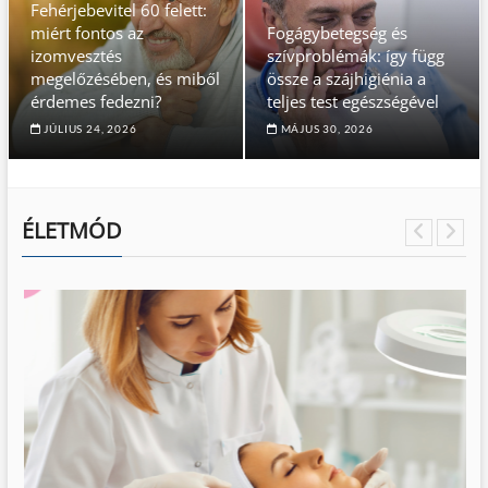
Fehérjebevitel 60 felett:
miért fontos az
Fogágybetegség és
izomvesztés
szívproblémák: így függ
megelőzésében, és miből
össze a szájhigiénia a
érdemes fedezni?
teljes test egészségével
JÚLIUS 24, 2026
MÁJUS 30, 2026
ÉLETMÓD