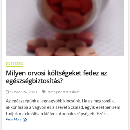
i
o
ó
s
k
e
k
l
a
ő
l
t
t
n
e
m
a
j
EGÉSZSÉG
á
Milyen orvosi költségeket fedez az
n
l
egészségbiztosítás?
o
t
október 26, 2023
támogatott tartalom
t
a
Az egészségünk a legnagyobb kincsünk. Ha az megromlik,
k
akkor hiába a vagyon és a szerető család, egyik esetben sem
a
tudjuk maximálisan kiélvezni annak szépségeit. Ezért…
n
View More
M
n
i
a
l
b