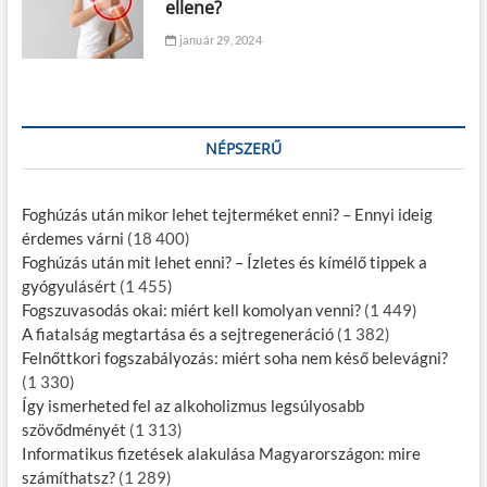
ellene?
január 29, 2024
NÉPSZERŰ
Foghúzás után mikor lehet tejterméket enni? – Ennyi ideig
érdemes várni
(18 400)
Foghúzás után mit lehet enni? – Ízletes és kímélő tippek a
gyógyulásért
(1 455)
Fogszuvasodás okai: miért kell komolyan venni?
(1 449)
A fiatalság megtartása és a sejtregeneráció
(1 382)
Felnőttkori fogszabályozás: miért soha nem késő belevágni?
(1 330)
Így ismerheted fel az alkoholizmus legsúlyosabb
szövődményét
(1 313)
Informatikus fizetések alakulása Magyarországon: mire
számíthatsz?
(1 289)