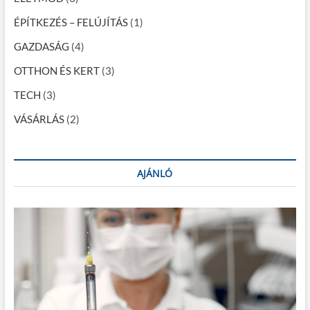
i
ÉPÍTKEZÉS – FELÚJÍTÁS
(1)
ó
GAZDASÁG
(4)
OTTHON ÉS KERT
(3)
TECH
(3)
VÁSÁRLÁS
(2)
AJÁNLÓ