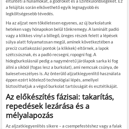
eltünteti a hullámokat, a gödröket és a szintkülönbségeket. Ez
a felújítás során elkövethető egyik legnagyobb és
legköltségesebb tévedés.
Ha az aljzat nem tökéletesen egyenes, az új burkolatunk
heteken vagy hónapokon belül tönkremegy. A laminált padló
vagy a klikkes vinyl a billegő, üreges részek felett a lépések
súlya alatt folyamatosan megül, aminek következtében a
precíz csatlakozási pontok (a klikkek) eltörnek, a lapok
szétcsúsznak, és a padló recsegni, ropogni fog. A
hidegburkolásnál pedig a nagyméretű járólapok sarka ki fog
állni a síkból (fogas lesz a burkolat), ami nemcsak csúnya, de
balesetveszélyes is. Az önterülő aljzatkiegyenlítő használata
éppen ezért kötelező technológiai lépés, amellyel
biztosíthatjuk a végső burkolat tartósságát és esztétikáját.
Az előkészítés fázisai: takarítás,
repedések lezárása és a
mélyalapozás
Az aljzatkiegyenlítés sikere – a csempefestéshez vagy a falak