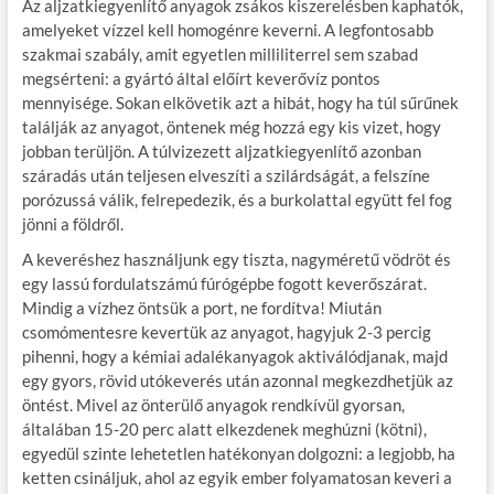
Az aljzatkiegyenlítő anyagok zsákos kiszerelésben kaphatók,
amelyeket vízzel kell homogénre keverni. A legfontosabb
szakmai szabály, amit egyetlen milliliterrel sem szabad
megsérteni: a gyártó által előírt keverővíz pontos
mennyisége. Sokan elkövetik azt a hibát, hogy ha túl sűrűnek
találják az anyagot, öntenek még hozzá egy kis vizet, hogy
jobban terüljön. A túlvizezett aljzatkiegyenlítő azonban
száradás után teljesen elveszíti a szilárdságát, a felszíne
porózussá válik, felrepedezik, és a burkolattal együtt fel fog
jönni a földről.
A keveréshez használjunk egy tiszta, nagyméretű vödröt és
egy lassú fordulatszámú fúrógépbe fogott keverőszárat.
Mindig a vízhez öntsük a port, ne fordítva! Miután
csomómentesre kevertük az anyagot, hagyjuk 2-3 percig
pihenni, hogy a kémiai adalékanyagok aktiválódjanak, majd
egy gyors, rövid utókeverés után azonnal megkezdhetjük az
öntést. Mivel az önterülő anyagok rendkívül gyorsan,
általában 15-20 perc alatt elkezdenek meghúzni (kötni),
egyedül szinte lehetetlen hatékonyan dolgozni: a legjobb, ha
ketten csináljuk, ahol az egyik ember folyamatosan keveri a