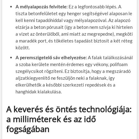
A mélyalapozás felvitele:
Ez a legfontosabb lépés. A
tiszta betonfelületet egy henger segítségével alaposan le
kell kenni tapadóhíddal vagy mélyalapozóval. Az alapozó
elzárja a beton pórusait (így a beton nem szívja ki hirtelen
a vizet az önterülőből, ami miatt az megrepedne), megköti
a maradék port, és tökéletes tapadást biztosít a két réteg
között.
A peremszigetelő sáv elhelyezése:
A falak találkozásánál
a szoba kerülete mentén érdemes egy vékony, polifoam
szegélycsíkot rögzíteni. Ez biztosítja, hogy a megszáradó
aljzatkiegyenlítő ne feszüljön neki a falaknak, így
elkerülhetők a későbbi szerkezeti repedések és a
hanghidak kialakulása.
A keverés és öntés technológiája:
a milliméterek és az idő
fogságában