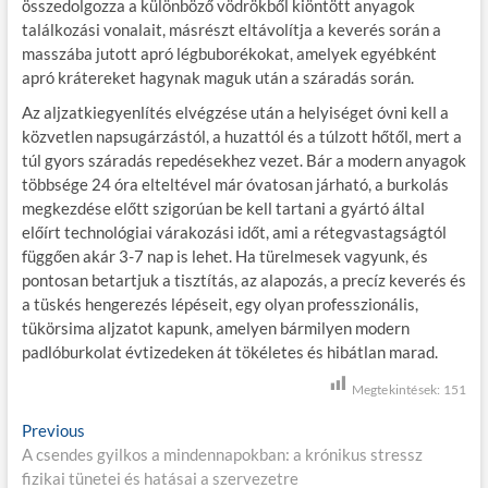
összedolgozza a különböző vödrökből kiöntött anyagok
találkozási vonalait, másrészt eltávolítja a keverés során a
masszába jutott apró légbuborékokat, amelyek egyébként
apró krátereket hagynak maguk után a száradás során.
Az aljzatkiegyenlítés elvégzése után a helyiséget óvni kell a
közvetlen napsugárzástól, a huzattól és a túlzott hőtől, mert a
túl gyors száradás repedésekhez vezet. Bár a modern anyagok
többsége 24 óra elteltével már óvatosan járható, a burkolás
megkezdése előtt szigorúan be kell tartani a gyártó által
előírt technológiai várakozási időt, ami a rétegvastagságtól
függően akár 3-7 nap is lehet. Ha türelmesek vagyunk, és
pontosan betartjuk a tisztítás, az alapozás, a precíz keverés és
a tüskés hengerezés lépéseit, egy olyan professzionális,
tükörsima aljzatot kapunk, amelyen bármilyen modern
padlóburkolat évtizedeken át tökéletes és hibátlan marad.
Megtekintések:
151
B
Previous
P
A csendes gyilkos a mindennapokban: a krónikus stressz
r
e
fizikai tünetei és hatásai a szervezetre
e