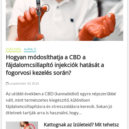
EGÉSZSÉG
AJÁNLÓ
Hogyan módosíthatja a CBD a
fájdalomcsillapító injekciók hatását a
fogorvosi kezelés során?
szeptember 30, 2024
Az utóbbi években a CBD (kannabidiol) egyre népszerűbbé
vált, mint természetes kiegészítő, különösen
fájdalomcsillapításra és stresszoldásra keresik. Sokan jó
ötletnek tartják arra is használni, hogy…
Kattognak az ízületeid? Mit tehetsz