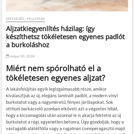
ÉPÍTKEZÉS - FELÚJÍTÁS
Aljzatkiegyenlítés házilag: így
készíthetsz tökéletesen egyenes padlót
a burkoláshoz
május 30, 2026
Miért nem spórolható el a
tökéletesen egyenes aljzat?
A lakásfelújítás egyik legizgalmasabb része, amikor
kiválasztjuk az új, elegáns laminált padlót, a modern vinyl
burkolatot vagy a nagyméretű, fényes járólapokat. Sok
otthoni barkácsoló azonban elköveti azt a végzetes hibát,
hogy a kicsomagolás után azonnal le is akarja fektetni az új
burkolatot a régi, egyenetlen betonra. Úgy gondolják, hogy a
vastagabb alátétfólia vagy a rugalmas csemperagasztó majd