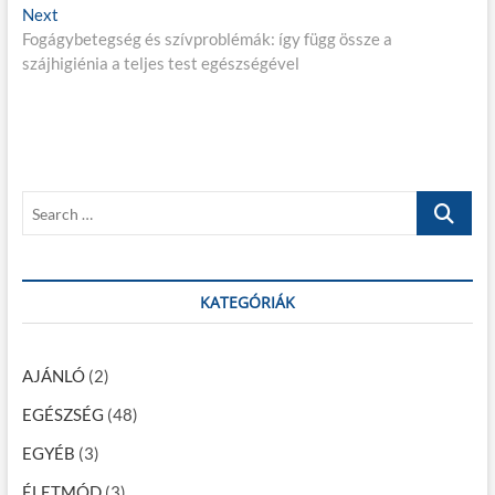
j
Next
N
v
Fogágybetegség és szívproblémák: így függ össze a
e
i
e
szájhigiénia a teljes test egészségével
x
o
g
t
u
p
s
y
o
p
z
s
o
é
t
s
S
:
t
s
e
:
a
n
r
a
c
KATEGÓRIÁK
h
v
…
i
AJÁNLÓ
(2)
g
EGÉSZSÉG
(48)
á
EGYÉB
(3)
c
ÉLETMÓD
(3)