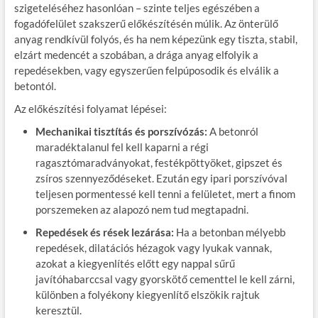
szigeteléséhez hasonlóan – szinte teljes egészében a
fogadófelület szakszerű előkészítésén múlik. Az önterülő
anyag rendkívül folyós, és ha nem képezünk egy tiszta, stabil,
elzárt medencét a szobában, a drága anyag elfolyik a
repedésekben, vagy egyszerűen felpúposodik és elválik a
betontól.
Az előkészítési folyamat lépései:
Mechanikai tisztítás és porszívózás:
A betonról
maradéktalanul fel kell kaparni a régi
ragasztómaradványokat, festékpöttyöket, gipszet és
zsíros szennyeződéseket. Ezután egy ipari porszívóval
teljesen pormentessé kell tenni a felületet, mert a finom
porszemeken az alapozó nem tud megtapadni.
Repedések és rések lezárása:
Ha a betonban mélyebb
repedések, dilatációs hézagok vagy lyukak vannak,
azokat a kiegyenlítés előtt egy nappal sűrű
javítóhabarccsal vagy gyorskötő cementtel le kell zárni,
különben a folyékony kiegyenlítő elszökik rajtuk
keresztül.