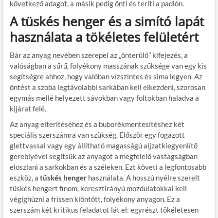
következő adagot, a másik pedig önti és teríti a padlón.
A tüskés henger és a simító lapát
használata a tökéletes felületért
Bár az anyag nevében szerepel az „önterülő” kifejezés, a
valóságban a sűrű, folyékony masszának szüksége van egy kis
segítségre ahhoz, hogy valóban vízszintes és sima legyen. Az
öntést a szoba legtávolabbi sarkában kell elkezdeni, szorosan
egymás mellé helyezett sávokban vagy foltokban haladva a
kijárat felé.
Az anyag elterítéséhez és a buborékmentesítéshez két
speciális szerszámra van szükség. Először egy fogazott
glettvassal vagy egy állítható magasságú aljzatkiegyenlítő
gereblyével segítsük az anyagot a megfelelő vastagságban
eloszlani a sarkokban és a széleken. Ezt követi a legfontosabb
eszköz, a
tüskés henger
használata. A hosszú nyélre szerelt
tüskés hengert finom, keresztirányú mozdulatokkal kell
végighúzni a frissen kiöntött, folyékony anyagon. Ez a
szerszám két kritikus feladatot lát el: egyrészt tökéletesen