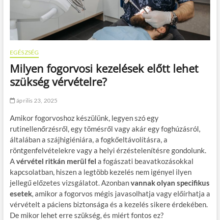
EGÉSZSÉG
Milyen fogorvosi kezelések előtt lehet
szükség vérvételre?
április 23, 2025
Amikor fogorvoshoz készülünk, legyen szó egy
rutinellenőrzésről, egy tömésről vagy akár egy foghúzásról,
általában a szájhigiéniára, a fogkőeltávolításra, a
röntgenfelvételekre vagy a helyi érzéstelenítésre gondolunk.
A
vérvétel ritkán merül fel
a fogászati beavatkozásokkal
kapcsolatban, hiszen a legtöbb kezelés nem igényel ilyen
jellegű előzetes vizsgálatot. Azonban
vannak olyan specifikus
esetek
, amikor a fogorvos mégis javasolhatja vagy előírhatja a
vérvételt a páciens biztonsága és a kezelés sikere érdekében.
De mikor lehet erre szükség, és miért fontos ez?