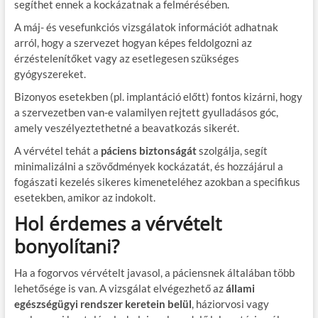
segíthet ennek a kockázatnak a felmérésében.
A máj- és vesefunkciós vizsgálatok információt adhatnak
arról, hogy a szervezet hogyan képes feldolgozni az
érzéstelenítőket vagy az esetlegesen szükséges
gyógyszereket.
Bizonyos esetekben (pl. implantáció előtt) fontos kizárni, hogy
a szervezetben van-e valamilyen rejtett gyulladásos góc,
amely veszélyeztethetné a beavatkozás sikerét.
A vérvétel tehát a
páciens biztonságát
szolgálja, segít
minimalizálni a szövődmények kockázatát, és hozzájárul a
fogászati kezelés sikeres kimeneteléhez azokban a specifikus
esetekben, amikor az indokolt.
Hol érdemes a vérvételt
bonyolítani?
Ha a fogorvos vérvételt javasol, a páciensnek általában több
lehetősége is van. A vizsgálat elvégezhető az
állami
egészségügyi rendszer keretein belül
, háziorvosi vagy