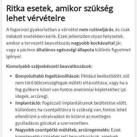
Ritka esetek, amikor szükség
lehet vérvételre
A fogorvosi gyakorlatban a vérvétel
nem rutineljárás
, és csak
indokolt esetekben kérik. Ezek jellemzően olyan helyzetek,
amikor a tervezett beavatkozás
nagyobb kockázattal
jár,
vagy a páciens
általános egészségi állapota
különös figyelmet
igényel.
Komolyabb szájsebészeti beavatkozások:
Bonyolultabb fogeltávolítások:
Például beékelődött, elő
nem törő bölcsességfogak műtéti eltávolítása, vagy ha a
fog gyökere közel van fontos anatómiai képletekhez (pl.
idegek, arcüreg).
Implantáció:
Fogászati implantátumok beültetése előtt,
különösen, ha csontpótlásra is szükség van, fontos lehet
ellenőrizni a véralvadást és kizárni az esetleges
gyulladásos gócokat a szervezetben.
Nagyobb csontpótló műtétek, arcüregemelés:
Ezek
komplexebb szájsebészeti beavatkozások, amelyek