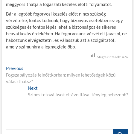
meggyorsíthatja a fogászati kezelés előtti folyamatot.
Bár a legtöbb fogorvosi kezelés előtt nincs szükség
vérvételre, fontos tudnunk, hogy bizonyos esetekben ez egy
szükséges és fontos lépés lehet a biztonságos és sikeres
beavatkozás érdekében. Ha fogorvosunk vérvételt javasol, ne
habozzunk elvégeztetni, és válasszuk azt a szolgáltatót,
amely számunkra a legmegfelelőbb.
Megtekintések:
476
B
Previous
P
Fogszabályozás felnőttkorban: milyen lehetőségek közül
r
e
választhatsz?
e
j
v
Next
N
i
Színes tetoválások eltávolítása: tényleg nehezebb?
e
e
o
x
g
u
t
s
p
y
p
o
z
o
s
S
s
t