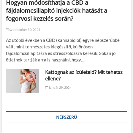
Hogyan módosíthatja a CBD a
fájdalomcsillapító injekciók hatását a
fogorvosi kezelés során?
szeptember 30, 2024
Az utóbbi években a CBD (kannabidiol) egyre népszerűbbé
vált, mint természetes kiegészítő, különösen
fájdalomcsillapításra és stresszoldásra keresik. Sokan jó
ötletnek tartják arra is használni, hogy…
Kattognak az ízületeid? Mit tehetsz
ellene?
január 29, 2024
NÉPSZERŰ