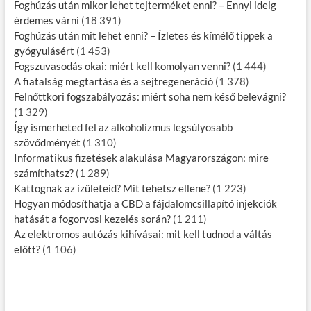
Foghúzás után mikor lehet tejterméket enni? – Ennyi ideig
érdemes várni
(18 391)
Foghúzás után mit lehet enni? – Ízletes és kímélő tippek a
gyógyulásért
(1 453)
Fogszuvasodás okai: miért kell komolyan venni?
(1 444)
A fiatalság megtartása és a sejtregeneráció
(1 378)
Felnőttkori fogszabályozás: miért soha nem késő belevágni?
(1 329)
Így ismerheted fel az alkoholizmus legsúlyosabb
szövődményét
(1 310)
Informatikus fizetések alakulása Magyarországon: mire
számíthatsz?
(1 289)
Kattognak az ízületeid? Mit tehetsz ellene?
(1 223)
Hogyan módosíthatja a CBD a fájdalomcsillapító injekciók
hatását a fogorvosi kezelés során?
(1 211)
Az elektromos autózás kihívásai: mit kell tudnod a váltás
előtt?
(1 106)