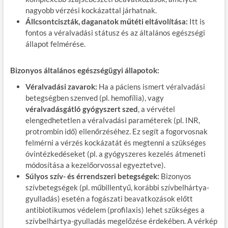
nagyobb vérzési kockázattal járhatnak.
Állcsontciszták, daganatok műtéti eltávolítása:
Itt is
fontos a véralvadási státusz és az általános egészségi
állapot felmérése.
Bizonyos általános egészségügyi állapotok:
Véralvadási zavarok:
Ha a páciens ismert véralvadási
betegségben szenved (pl. hemofília), vagy
véralvadásgátló gyógyszert szed
, a vérvétel
elengedhetetlen a véralvadási paraméterek (pl. INR,
protrombin idő) ellenőrzéséhez. Ez segít a fogorvosnak
felmérni a vérzés kockázatát és megtenni a szükséges
óvintézkedéseket (pl. a gyógyszeres kezelés átmeneti
módosítása a kezelőorvossal egyeztetve).
Súlyos szív- és érrendszeri betegségek:
Bizonyos
szívbetegségek (pl. műbillentyű, korábbi szívbelhártya-
gyulladás) esetén a fogászati beavatkozások előtt
antibiotikumos védelem (profilaxis) lehet szükséges a
szívbelhártya-gyulladás megelőzése érdekében. A vérkép