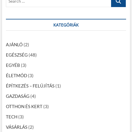
é
e
t
:
s
a
:
r
n
c
KATEGÓRIÁK
a
h
…
v
AJÁNLÓ
(2)
i
EGÉSZSÉG
(48)
g
EGYÉB
(3)
á
c
ÉLETMÓD
(3)
i
ÉPÍTKEZÉS – FELÚJÍTÁS
(1)
ó
GAZDASÁG
(4)
OTTHON ÉS KERT
(3)
TECH
(3)
VÁSÁRLÁS
(2)