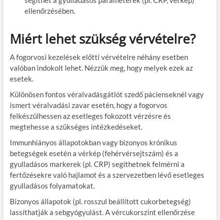
ellenőrzésében.
Miért lehet szükség vérvételre?
A fogorvosi kezelések előtti vérvételre néhány esetben
valóban indokolt lehet. Nézzük meg, hogy melyek ezek az
esetek.
Különösen fontos véralvadásgátlót szedő pácienseknél vagy
ismert véralvadási zavar esetén, hogy a fogorvos
felkészülhessen az esetleges fokozott vérzésre és
megtehesse a szükséges intézkedéseket.
Immunhiányos állapotokban vagy bizonyos krónikus
betegségek esetén a vérkép (fehérvérsejtszám) és a
gyulladásos markerek (pl. CRP) segíthetnek felmérni a
fertőzésekre való hajlamot és a szervezetben lévő esetleges
gyulladásos folyamatokat.
Bizonyos állapotok (pl. rosszul beállított cukorbetegség)
lassíthatják a sebgyógyulást. A vércukorszint ellenőrzése