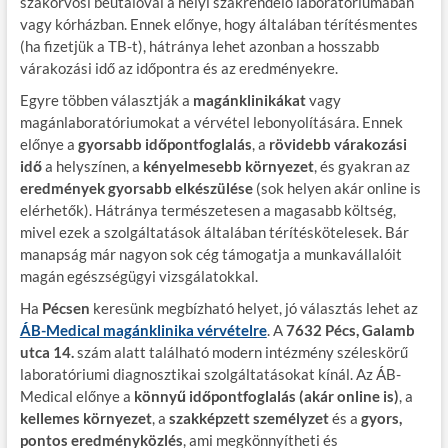
szakorvosi beutalóval a helyi szakrendelő laboratóriumában
vagy kórházban. Ennek előnye, hogy általában térítésmentes
(ha fizetjük a TB-t), hátránya lehet azonban a hosszabb
várakozási idő az időpontra és az eredményekre.
Egyre többen választják a
magánklinikákat
vagy
magánlaboratóriumokat a vérvétel lebonyolítására. Ennek
előnye a
gyorsabb időpontfoglalás
, a
rövidebb várakozási
idő
a helyszínen, a
kényelmesebb környezet
, és gyakran az
eredmények gyorsabb elkészülése
(sok helyen akár online is
elérhetők). Hátránya természetesen a magasabb költség,
mivel ezek a szolgáltatások általában térítéskötelesek. Bár
manapság már nagyon sok cég támogatja a munkavállalóit
magán egészségügyi vizsgálatokkal.
Ha
Pécsen
keresünk megbízható helyet, jó választás lehet az
ÁB-Medical magánklinika vérvételre
. A
7632 Pécs, Galamb
utca 14.
szám alatt található modern intézmény széleskörű
laboratóriumi diagnosztikai szolgáltatásokat kínál. Az ÁB-
Medical előnye a
könnyű időpontfoglalás (akár online is)
, a
kellemes környezet
, a
szakképzett személyzet
és a
gyors,
pontos eredményközlés
, ami megkönnyítheti és