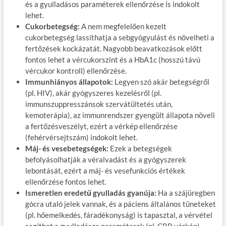
és a gyulladásos paraméterek ellenőrzése is indokolt
lehet.
Cukorbetegség:
A nem megfelelően kezelt
cukorbetegség lassíthatja a sebgyógyulást és növelheti a
fertőzések kockázatát. Nagyobb beavatkozások előtt
fontos lehet a vércukorszint és a HbA1c (hosszú távú
vércukor kontroll) ellenőrzése.
Immunhiányos állapotok:
Legyen szó akár betegségről
(pl. HIV), akár gyógyszeres kezelésről (pl.
immunszuppresszánsok szervátültetés után,
kemoterápia), az immunrendszer gyengült állapota növeli
a fertőzésveszélyt, ezért a vérkép ellenőrzése
(fehérvérsejtszám) indokolt lehet.
Máj- és vesebetegségek:
Ezek a betegségek
befolyásolhatják a véralvadást és a gyógyszerek
lebontását, ezért a máj- és vesefunkciós értékek
ellenőrzése fontos lehet.
Ismeretlen eredetű gyulladás gyanúja:
Ha a szájüregben
gócra utaló jelek vannak, és a páciens általános tüneteket
(pl. hőemelkedés, fáradékonyság) is tapasztal, a vérvétel
segíthet a gyulladásos paraméterek (pl. CRP, vérkép)