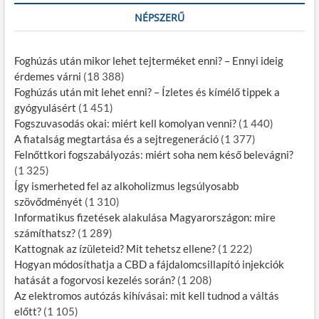
NÉPSZERŰ
Foghúzás után mikor lehet tejterméket enni? – Ennyi ideig
érdemes várni
(18 388)
Foghúzás után mit lehet enni? – Ízletes és kímélő tippek a
gyógyulásért
(1 451)
Fogszuvasodás okai: miért kell komolyan venni?
(1 440)
A fiatalság megtartása és a sejtregeneráció
(1 377)
Felnőttkori fogszabályozás: miért soha nem késő belevágni?
(1 325)
Így ismerheted fel az alkoholizmus legsúlyosabb
szövődményét
(1 310)
Informatikus fizetések alakulása Magyarországon: mire
számíthatsz?
(1 289)
Kattognak az ízületeid? Mit tehetsz ellene?
(1 222)
Hogyan módosíthatja a CBD a fájdalomcsillapító injekciók
hatását a fogorvosi kezelés során?
(1 208)
Az elektromos autózás kihívásai: mit kell tudnod a váltás
előtt?
(1 105)