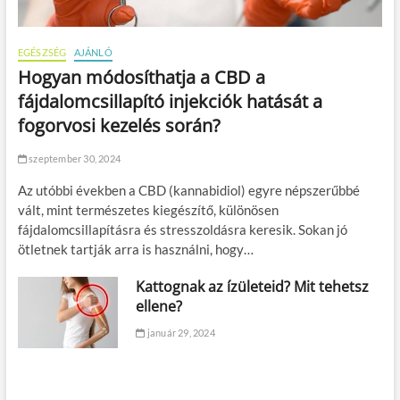
EGÉSZSÉG
AJÁNLÓ
Hogyan módosíthatja a CBD a
fájdalomcsillapító injekciók hatását a
fogorvosi kezelés során?
szeptember 30, 2024
Az utóbbi években a CBD (kannabidiol) egyre népszerűbbé
vált, mint természetes kiegészítő, különösen
fájdalomcsillapításra és stresszoldásra keresik. Sokan jó
ötletnek tartják arra is használni, hogy…
Kattognak az ízületeid? Mit tehetsz
ellene?
január 29, 2024