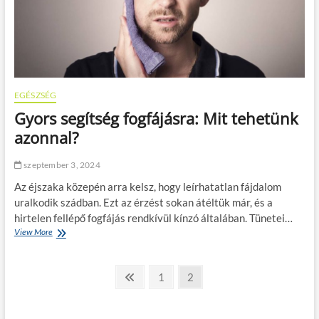
EGÉSZSÉG
Gyors segítség fogfájásra: Mit tehetünk
azonnal?
szeptember 3, 2024
Az éjszaka közepén arra kelsz, hogy leírhatatlan fájdalom
uralkodik szádban. Ezt az érzést sokan átéltük már, és a
hirtelen fellépő fogfájás rendkívül kínzó általában. Tünetei…
View More
G
y
o
B
r
P
P
1
P
2
s
r
a
a
e
s
e
g
g
e