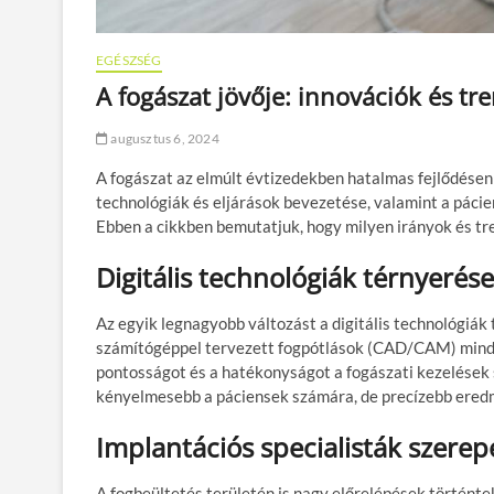
EGÉSZSÉG
A fogászat jövője: innovációk és t
augusztus 6, 2024
A fogászat az elmúlt évtizedekben hatalmas fejlődésen me
technológiák és eljárások bevezetése, valamint a pácie
Ebben a cikkben bemutatjuk, hogy milyen irányok és tr
Digitális technológiák térnyerése
Az egyik legnagyobb változást a digitális technológiák 
számítógéppel tervezett fogpótlások (CAD/CAM) mind-
pontosságot és a hatékonyságot a fogászati kezelések 
kényelmesebb a páciensek számára, de precízebb eredm
Implantációs specialisták szerep
A fogbeültetés területén is nagy előrelépések történtek