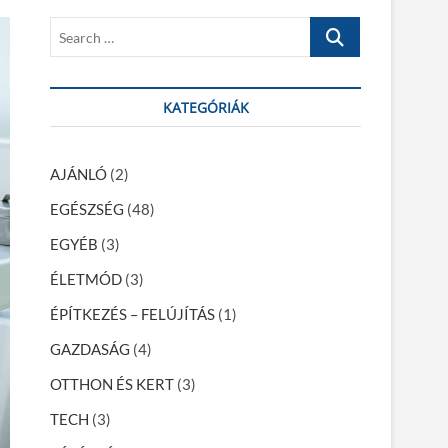
S
e
a
r
KATEGÓRIÁK
c
h
…
AJÁNLÓ
(2)
EGÉSZSÉG
(48)
EGYÉB
(3)
ÉLETMÓD
(3)
ÉPÍTKEZÉS – FELÚJÍTÁS
(1)
GAZDASÁG
(4)
OTTHON ÉS KERT
(3)
TECH
(3)