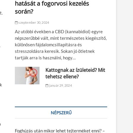
hatását a fogorvosi kezelés
során?
t.
szeptember 30, 2024
Az utóbbi években a CBD (kannabidiol) egyre
népszerűbbé vált, mint természetes kiegészítő,
különösen fájdalomcsillapításra és
A
stresszoldásra keresik. Sokan jó ötletnek
tartják arra is használni, hogy…
Kattognak az ízületeid? Mit
tehetsz ellene?
ak
január 29, 2024
NÉPSZERŰ
a
Foghúzás után mikor lehet tejterméket enni? –