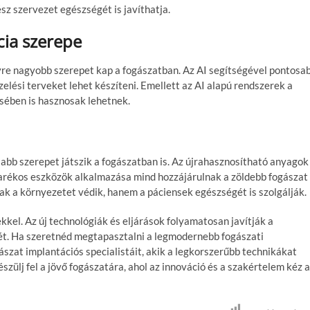
sz szervezet egészségét is javíthatja.
cia szerepe
egyre nagyobb szerepet kap a fogászatban. Az AI segítségével pontosa
zelési terveket lehet készíteni. Emellett az AI alapú rendszerek a
sében is hasznosak lehetnek.
bb szerepet játszik a fogászatban is. Az újrahasznosítható anyagok
karékos eszközök alkalmazása mind hozzájárulnak a zöldebb fogászat
ak a környezetet védik, hanem a páciensek egészségét is szolgálják.
kkel. Az új technológiák és eljárások folyamatosan javítják a
t. Ha szeretnéd megtapasztalni a legmodernebb fogászati
szat implantációs specialistáit, akik a legkorszerűbb technikákat
zülj fel a jövő fogászatára, ahol az innováció és a szakértelem kéz a