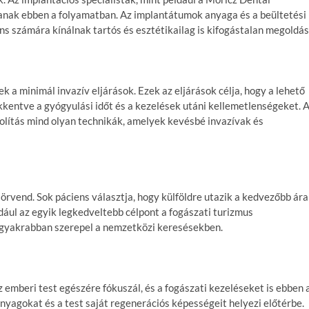
anak ebben a folyamatban. Az implantátumok anyaga és a beültetési
ns számára kínálnak tartós és esztétikailag is kifogástalan megoldás
 a minimál invazív eljárások. Ezek az eljárások célja, hogy a lehető
kkentve a gyógyulási időt és a kezelések utáni kellemetlenségeket. 
volítás mind olyan technikák, amelyek kevésbé invazívak és
örvend. Sok páciens választja, hogy külföldre utazik a kedvezőbb ár
ául az egyik legkedveltebb célpont a fogászati turizmus
 gyakrabban szerepel a nemzetközi keresésekben.
z emberi test egészére fókuszál, és a fogászati kezeléseket is ebben 
yagokat és a test saját regenerációs képességeit helyezi előtérbe.