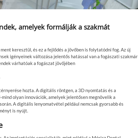
rendek, amelyek formálják a szakmát
nt keresztül, és ez a fejlődés a jövőben is folytatódni fog. Az új
nsek igényeinek változása jelentős hatással van a fogászati szakmár
endek várhatóak a fogászat jövőjében
térnyerése hozta. A digitális röntgen, a 3D nyomtatás és a
mind olyan innovációk, amelyek jelentősen megnövelik a
során. A digitális lenyomatvétel például nemcsak gyorsabb és
ényt is nyújt.
e
. Az implantációs specialisták, mint például a Móricz Dental