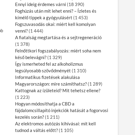
Ennyi ideig érdemes várni
(18 390)
Foghúzás után mit lehet enni? – Ízletes és
kímélő tippek a gyógyulásért
(1 453)
Fogszuvasodás okai: miért kell komolyan
bb
venni?
(1 444)
A fiatalság megtartása és a sejtregeneráció
(1 378)
Felnőttkori fogszabályozás: miért soha nem
késő belevágni?
(1 329)
Így ismerheted fel az alkoholizmus
legsúlyosabb szövődményét
(1 310)
Informatikus fizetések alakulása
Magyarországon: mire számíthatsz?
(1 289)
Kattognak az ízületeid? Mit tehetsz ellene?
(1 223)
Hogyan módosíthatja a CBD a
fájdalomcsillapító injekciók hatását a fogorvosi
kezelés során?
(1 211)
Az elektromos autózás kihívásai: mit kell
tudnod a váltás előtt?
(1 105)