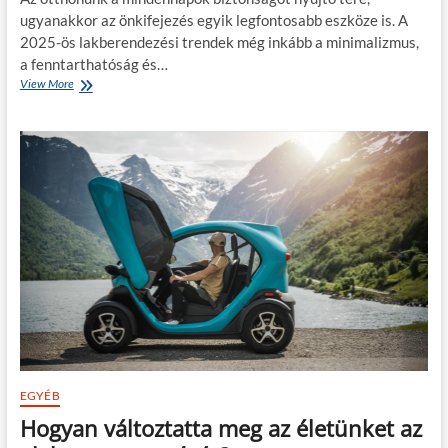
a
ugyanakkor az önkifejezés egyik legfontosabb eszköze is. A
n
2025-ös lakberendezési trendek még inkább a minimalizmus,
:
m
a fenntarthatóság és…
i
View More
E
l
g
y
y
e
e
n
d
l
i
e
o
h
t
e
t
t
h
ő
o
s
n
é
2
g
0
e
2
k
5
k
-
ö
b
EGYÉB
z
e
Hogyan változtatta meg az életünket az
ü
n
l
: