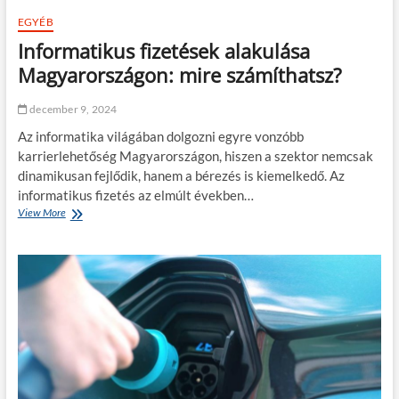
a
b
m
EGYÉB
b
e
Informatikus fizetések alakulása
a
g
n
a
Magyarországon: mire számíthatsz?
z
é
december 9, 2024
l
e
Az informatika világában dolgozni egyre vonzóbb
t
karrierlehetőség Magyarországon, hiszen a szektor nemcsak
ü
dinamikusan fejlődik, hanem a bérezés is kiemelkedő. Az
n
k
informatikus fizetés az elmúlt években…
e
View More
I
t
n
a
f
z
o
e
r
l
m
e
a
k
t
t
i
r
k
o
u
m
s