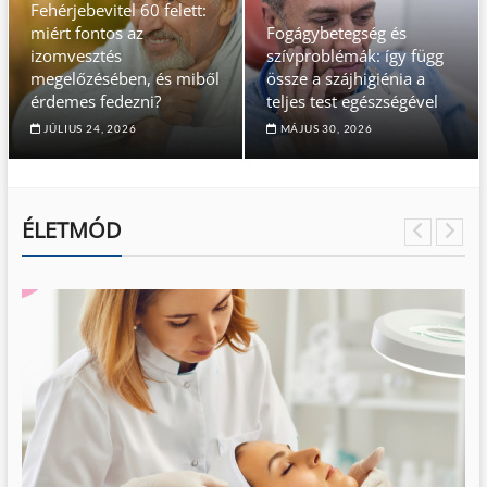
Fehérjebevitel 60 felett:
miért fontos az
Fogágybetegség és
izomvesztés
szívproblémák: így függ
megelőzésében, és miből
össze a szájhigiénia a
érdemes fedezni?
teljes test egészségével
JÚLIUS 24, 2026
MÁJUS 30, 2026
ÉLETMÓD