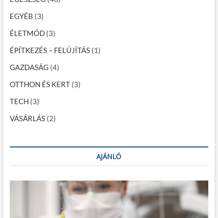
e
l
n
EGYÉB
(3)
d
a
s
ÉLETMÓD
(3)
z
p
e
ÉPÍTKEZÉS – FELÚJÍTÁS
(1)
o
r
e
GAZDASÁG
(4)
z
s
a
OTTHON ÉS KERT
(3)
á
r
c
TECH
(3)
s
á
a
VÁSÁRLÁS
p
(2)
o
l
á
s
AJÁNLÓ
a
b
ő
r
e
g
é