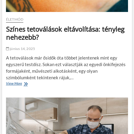
ÉLETMÓD
Színes tetoválások eltávolítása: tényleg
nehezebb?
június 14, 2025
A tetoválások már ősidők óta többet jelentenek mint egy
egyszerű testdísz. Sokan ezt választják az egyedi önkifejezés
formájaként, művészeti alkotásként, egy olyan
szimbólumként tekintenek rájuk,…
View More
S
z
í
n
e
s
t
e
t
o