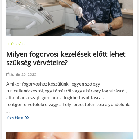
v
á
l
á
s
o
k
e
EGÉSZSÉG
l
Milyen fogorvosi kezelések előtt lehet
t
á
szükség vérvételre?
v
o
április 23, 2025
l
í
Amikor fogorvoshoz készülünk, legyen szó egy
t
rutinellenőrzésről, egy tömésről vagy akár egy foghúzásról,
á
általában a szájhigiéniára, a fogkőeltávolításra, a
s
a
röntgenfelvételekre vagy a helyi érzéstelenítésre gondolunk.
:
…
t
View More
M
é
i
n
l
y
y
l