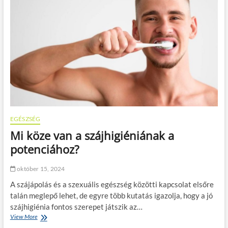
s
e
z
l
í
l
t
t
s
u
ü
d
k
n
f
o
e
d
l
a
a
v
g
á
y
l
EGÉSZSÉG
e
t
Mi köze van a szájhigiéniának a
r
á
e
s
potenciához?
k
e
e
l
október 15, 2024
k
ő
e
t
A szájápolás és a szexuális egészség közötti kapcsolat elsőre
t
t
talán meglepő lehet, de egyre több kutatás igazolja, hogy a jó
a
?
szájhigiénia fontos szerepet játszik az…
z
View More
M
e
i
l