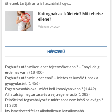
ötletnek tartják arra is használni, hogy…
Kattognak az ízületeid? Mit tehetsz
ellene?
január 29, 2024
NÉPSZERŰ
Foghúzás után mikor lehet tejterméket enni? – Ennyi ideig
érdemes várni
(18 400)
Foghúzás után mit lehet enni? – Ízletes és kímélő tippek a
gyógyulásért
(1 456)
Fogszuvasodás okai: miért kell komolyan venni?
(1 449)
A fiatalság megtartása és a sejtregeneráció
(1 382)
Felnőttkori fogszabályozás: miért soha nem késő belevágni?
(1 330)
Így ismerheted fel az alkoholizmus legsúlyosabb