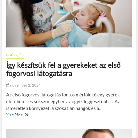
r
o
s
m
z
o
á
s
g
a
o
u
n
t
:
ó
m
z
i
á
EGÉSZSÉG
r
s
Így készítsük fel a gyerekeket az első
e
k
s
i
fogorvosi látogatásra
z
h
á
í
november 2, 2024
m
v
í
á
Az első fogorvosi látogatás fontos mérföldkő egy gyerek
t
s
életében – és sokszor egyben az egyik legijesztőbb is. Az
h
a
ismeretlen környezet, a szokatlan hangok és a…
a
i
t
View More
Í
:
s
g
m
z
y
i
?
k
t
é
k