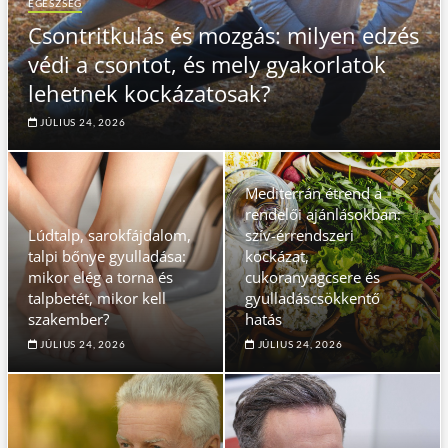
EGÉSZSÉG
Csontritkulás és mozgás: milyen edzés
védi a csontot, és mely gyakorlatok
lehetnek kockázatosak?
JÚLIUS 24, 2026
Mediterrán étrend a
rendelői ajánlásokban:
Lúdtalp, sarokfájdalom,
szív-érrendszeri
talpi bőnye gyulladása:
kockázat,
mikor elég a torna és
cukoranyagcsere és
talpbetét, mikor kell
gyulladáscsökkentő
szakember?
hatás
JÚLIUS 24, 2026
JÚLIUS 24, 2026