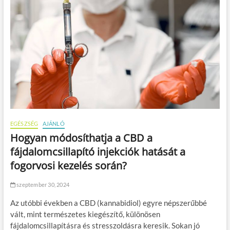
s
z
s
é
g
é
n
e
k
m
e
g
ő
EGÉSZSÉG
AJÁNLÓ
r
z
Hogyan módosíthatja a CBD a
é
fájdalomcsillapító injekciók hatását a
s
é
fogorvosi kezelés során?
h
e
szeptember 30, 2024
z
?
Az utóbbi években a CBD (kannabidiol) egyre népszerűbbé
vált, mint természetes kiegészítő, különösen
fájdalomcsillapításra és stresszoldásra keresik. Sokan jó