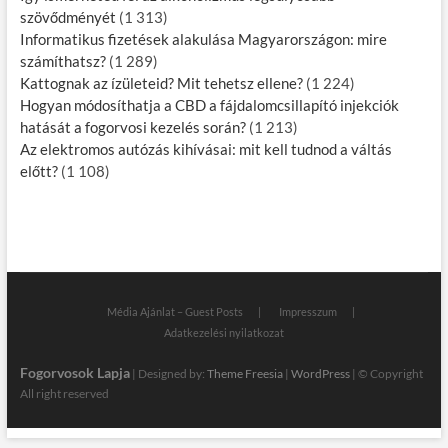
szövődményét
(1 313)
Informatikus fizetések alakulása Magyarországon: mire
számíthatsz?
(1 289)
Kattognak az ízületeid? Mit tehetsz ellene?
(1 224)
Hogyan módosíthatja a CBD a fájdalomcsillapító injekciók
hatását a fogorvosi kezelés során?
(1 213)
Az elektromos autózás kihívásai: mit kell tudnod a váltás
előtt?
(1 108)
Média Ajánlat – Guest Posts
Impresszum
Adatkezelési nyilatkozat
Fogorvosok Lapja
| Designed by:
Theme Freesia
|
WordPress
| © Copyright
All right reserved