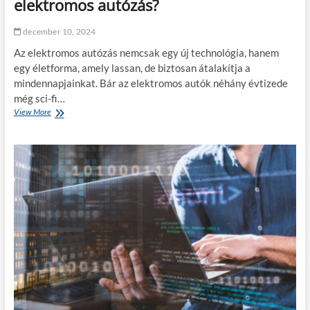
elektromos autózás?
v
k
á
e
december 10, 2024
l
v
a
e
Az elektromos autózás nemcsak egy új technológia, hanem
s
s
egy életforma, amely lassan, de biztosan átalakítja a
z
e
mindennapjainkat. Bár az elektromos autók néhány évtizede
t
b
h
b
még sci-fi…
a
t
View More
H
t
ö
o
s
b
g
z
b
y
?
,
a
f
n
e
v
n
á
n
l
t
t
a
o
r
z
t
t
h
a
a
t
t
t
ó