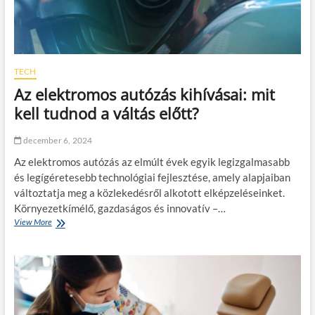
o
f
s
i
a
z
u
e
t
t
ó
é
TECH
z
s
Az elektromos autózás kihívásai: mit
á
e
s
k
kell tudnod a váltás előtt?
?
a
l
december 6, 2024
a
k
Az elektromos autózás az elmúlt évek egyik legizgalmasabb
u
és legígéretesebb technológiai fejlesztése, amely alapjaiban
l
változtatja meg a közlekedésről alkotott elképzeléseinket.
á
s
Környezetkímélő, gazdaságos és innovatív –…
a
View More
A
M
z
a
e
g
l
y
e
a
k
r
t
o
r