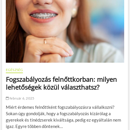
e
e
n
g
f
n
o
e
g
h
o
e
r
z
v
e
o
b
s
b
i
?
k
e
z
EGÉSZSÉG
e
Fogszabályozás felnőttkorban: milyen
l
é
lehetőségek közül választhatsz?
s
e
február 6, 2025
k
e
Miért érdemes felnőttként fogszabályozásra vállalkozni?
l
Sokan úgy gondolják, hogy a fogszabályozás kizárólag a
ő
gyerekek és tinédzserek kiváltsága, pedig ez egyáltalán nem
t
t
igaz. Egyre többen döntenek…